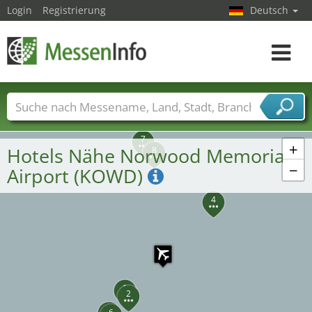
Login
Registrierung
Deutsch
Toggle
navigat
Messenamen
Länder
Städte
Branchen
7
Dienstleisterbranchen
+
Hotels Nähe Norwood Memorial
5
8
−
Airport (KOWD)
4
1
2
3