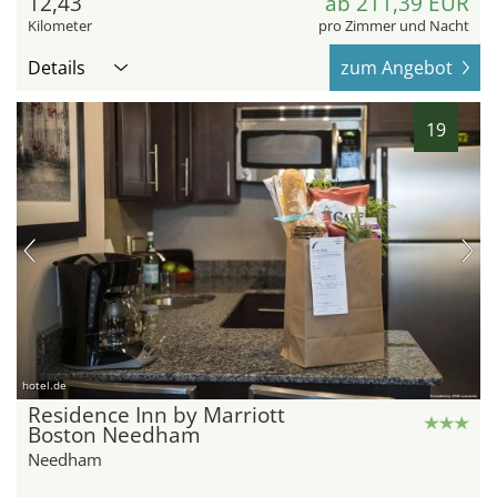
12,43
ab 211,39 EUR
Kilometer
pro Zimmer und Nacht
Details
zum Angebot
19
hotel.de
Residence Inn by Marriott
Boston Needham
Needham