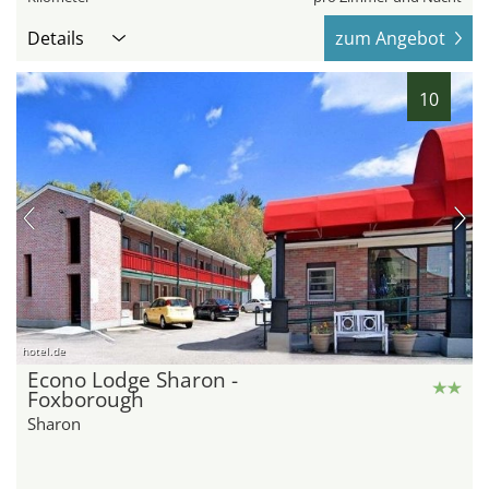
Details
zum Angebot
10
hotel.de
Econo Lodge Sharon -
Foxborough
Sharon