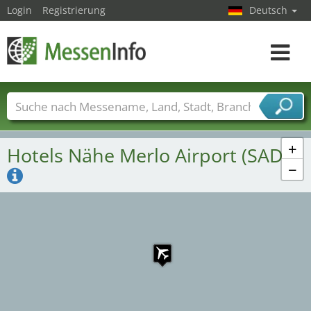
Login
Registrierung
Deutsch
Toggle
navigat
Messenamen
Länder
Städte
Branchen
Dienstleisterbranchen
+
Hotels Nähe Merlo Airport (SADR)
−