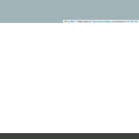
Leaflet
|
Map data ©
OpenStreetMap
contributors,
CC-BY-SA