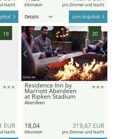
nd Nacht
Kilometer
pro Zimmer und Nacht
gebot
Details
zum Angebot
19
20
hotel.de
Residence Inn by
Marriott Aberdeen
at Ripken Stadium
Aberdeen
1 EUR
18,04
319,67 EUR
nd Nacht
Kilometer
pro Zimmer und Nacht