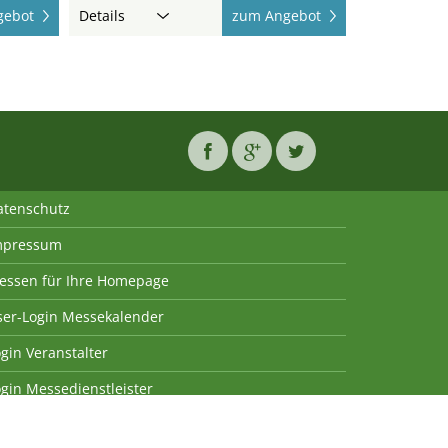
gebot
Details
zum Angebot
atenschutz
mpressum
essen für Ihre Homepage
ser-Login Messekalender
gin Veranstalter
gin Messedienstleister
geschützt. Jede Verwendung außerhalb der engen