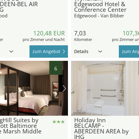
DEEN-BEL AIR
Edgewood Hotel &
HG
Conference Center
ood
Edgewood - Van Bibber
120,48 EUR
7,03
107,3
er
pro Zimmer und Nacht
Kilometer
pro Zimmer u
zum Angebot
Details
zum An
6
hotel.de
gHill Suites by
Holiday Inn
ott Baltimore
BELCAMP -
e Marsh Middle
ABERDEEN AREA by
IHG