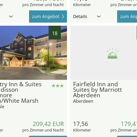
er
pro Zimmer und Nacht
Kilometer
pro Zimmer u
zum Angebot
Details
zum An
18
ry Inn & Suites
Fairfield Inn and
adisson
Suites by Marriott
imore
Aberdeen
h/White Marsh
Aberdeen
le
5
209,42 EUR
17,56
179,4
er
pro Zimmer und Nacht
Kilometer
pro Zimmer u