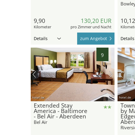
Bowley
9,90
130,20 EUR
10,1
Kilometer
pro Zimmer und Nacht
Kilomet
Details
zum Angebot
Details
9
hotel.de
hotel.de
Extended Stay
Town
America - Baltimore
by Ma
- Bel Air - Aberdeen
Edge
Aber
Bel Air
Rivers