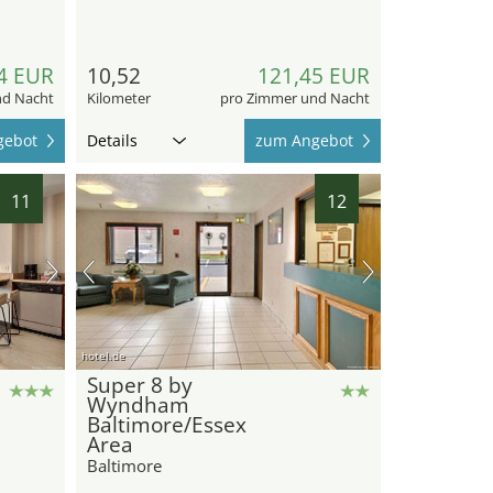
4 EUR
10,52
121,45 EUR
nd Nacht
Kilometer
pro Zimmer und Nacht
gebot
Details
zum Angebot
11
12
hotel.de
Super 8 by
Wyndham
Baltimore/Essex
Area
Baltimore