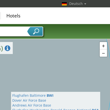
Deutsch
Hotels
+
G)
−
Flughafen Baltimore
BWI
Dover Air Force Base
Andrews Air Force Base