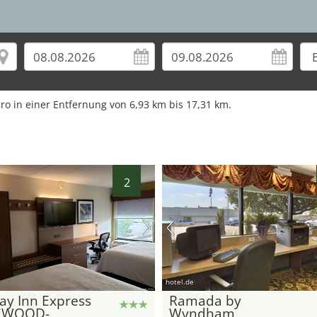
ro in einer Entfernung von
6,93
km bis
17,31
km.
2
hotel.de
ay Inn Express
Ramada by
EWOOD-
Wyndham