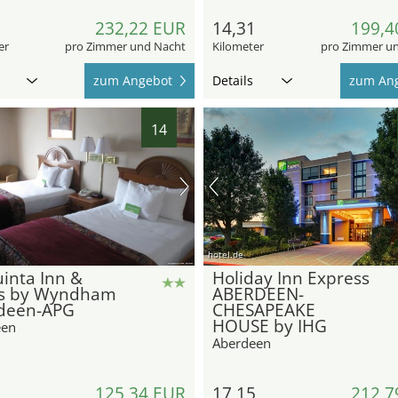
7
232,22 EUR
14,31
199,4
er
pro Zimmer und Nacht
Kilometer
pro Zimmer u
zum Angebot
Details
zum An
14
hotel.de
inta Inn &
Holiday Inn Express
es by Wyndham
ABERDEEN-
deen-APG
CHESAPEAKE
HOUSE by IHG
een
Aberdeen
9
125,34 EUR
17,15
212,7