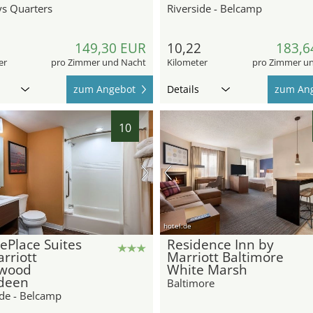
s Quarters
Riverside - Belcamp
2
149,30 EUR
10,22
183,6
er
pro Zimmer und Nacht
Kilometer
pro Zimmer u
zum Angebot
Details
zum An
10
hotel.de
ePlace Suites
Residence Inn by
rriott
Marriott Baltimore
wood
White Marsh
deen
Baltimore
ide - Belcamp