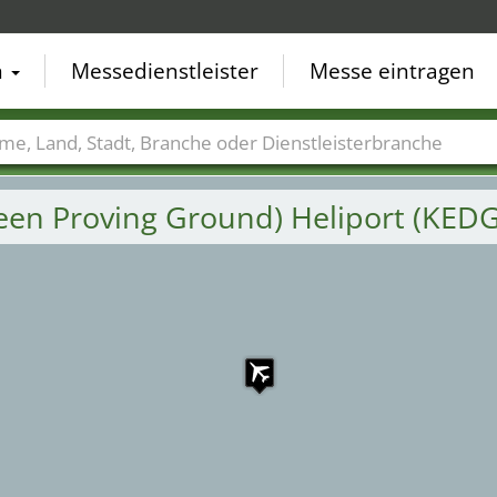
7
5
n
Messedienstleister
Messe eintragen
3
4
1
2
der
Städte
Branchen
Dienstleisterbranchen
een Proving Ground) Heliport (KED