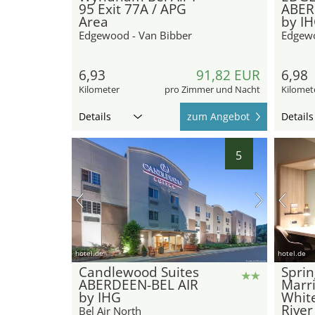
95 Exit 77A / APG
ABER
Area
by I
Edgewood - Van Bibber
Edgew
6,93
91,82 EUR
6,98
Kilometer
pro Zimmer und Nacht
Kilomet
Details
zum Angebot
Details
5
hotel.de
hotel.de
Candlewood Suites
Sprin
ABERDEEN-BEL AIR
Marri
by IHG
Whit
River
Bel Air North