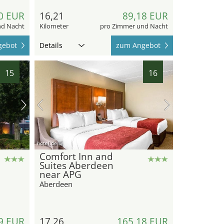
0 EUR
16,21
89,18 EUR
nd Nacht
Kilometer
pro Zimmer und Nacht
gebot
Details
zum Angebot
15
16
hotel.de
Comfort Inn and
Suites Aberdeen
near APG
Aberdeen
9 EUR
17,26
165,18 EUR