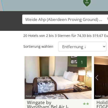
6
18
20
Hotels von
2
bis
3
Sternen für
74,33
bis
319,67
Eu
12
Sortierung wählen
1
hotel.de
hotel.de
Wingate by
Holid
Wyndham Bel Air I-
EDG