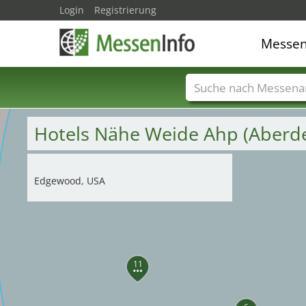
Login
Registrierung
Messe
Messenamen
Län
Hotels Nähe Weide Ahp (Aberd
Edgewood, USA
11