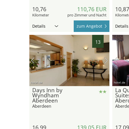
10,76
110,76 EUR
10,8
Kilometer
pro Zimmer und Nacht
Kilomet
Details
zum Angebot
Details
13
hotel.de
hotel.de
Days Inn by
La Qu
Wyndham
Suit
Aberdeen
Aber
Aberdeen
Aberd
16,99
139,05 EUR
17,0