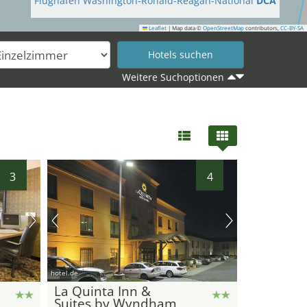
Flughafen Washington-Ronald-Reagan-National
DCA
Leaflet
|
Map data ©
OpenStreetMap
contributors,
CC-BY-SA
Weitere Suchoptionen
3
4
hotel.de
La Quinta Inn &
Suites by Wyndham