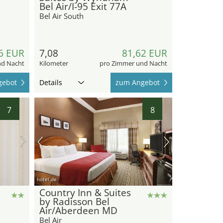
Bel Air/I-95 Exit 77A
Bel Air South
6 EUR
7,08
81,62 EUR
nd Nacht
Kilometer
pro Zimmer und Nacht
gebot
Details
zum Angebot
7
8
hotel.de
Country Inn & Suites
by Radisson Bel
Air/Aberdeen MD
Bel Air