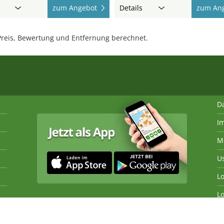
zum Angebot
Details
zum An
reis, Bewertung und Entfernung berechnet.
D
I
M
U
Lo
Lo
fiken und die Gestaltung dieser Webseite sind urheberrechtlich 