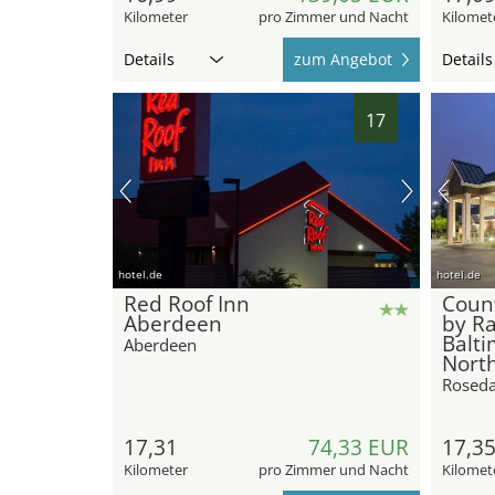
Kilometer
pro Zimmer und Nacht
Kilomet
Details
zum Angebot
Details
17
hotel.de
hotel.de
Red Roof Inn
Count
Aberdeen
by R
Balt
Aberdeen
Nort
Roseda
17,31
74,33 EUR
17,3
Kilometer
pro Zimmer und Nacht
Kilomet