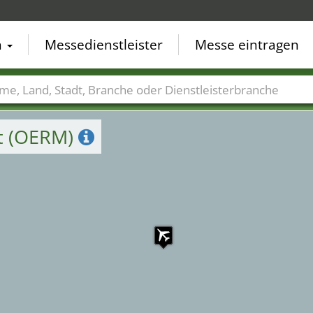
n
Messedienstleister
Messe eintragen
der
Städte
Branchen
Dienstleisterbranchen
rt (OERM)