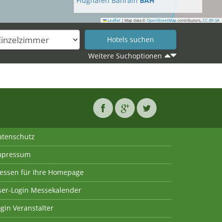
Flughafen Bahrain
BAH
Leaflet
|
Map data ©
OpenStreetMap
contributors,
CC-BY-SA
Weitere Suchoptionen
atenschutz
mpressum
essen für Ihre Homepage
ser-Login Messekalender
gin Veranstalter