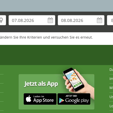
rändern Sie Ihre Kriterien und versuchen Sie es erneut.
D
I
M
U
Lo