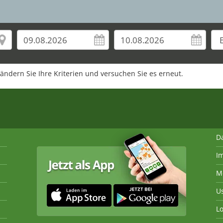
rändern Sie Ihre Kriterien und versuchen Sie es erneut.
D
I
M
U
Lo