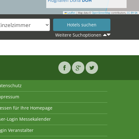
Flughafen Doha
DOH
Leaflet
|
Map data ©
OpenStreetMap
contributors,
CC-BY-SA
Weitere Suchoptionen
atenschutz
mpressum
essen für Ihre Homepage
ser-Login Messekalender
gin Veranstalter