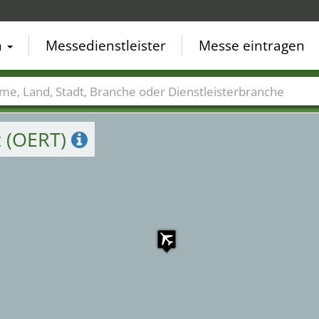
n
Messedienstleister
Messe eintragen
der
Städte
Branchen
Dienstleisterbranchen
t (OERT)