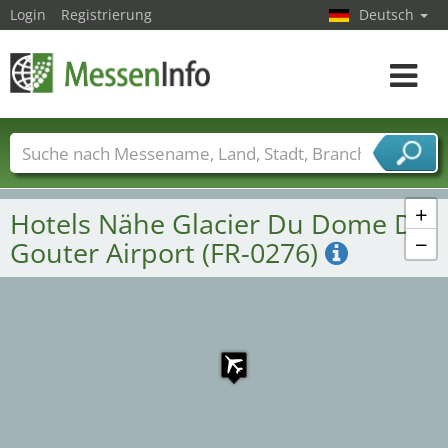
Login
Registrierung
Deutsch
4
5
3
2
Toggle
navigat
1
Messenamen
Länder
Städte
Branchen
Dienstleisterbranchen
+
Hotels Nähe Glacier Du Dome Du
−
Gouter Airport (FR-0276)