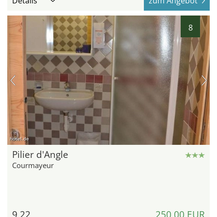
Details
zum Angebot
8
hotel.de
Pilier d'Angle
Courmayeur
9,22
250,00 EUR