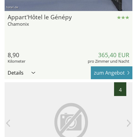
hotel.de
Appart'Hôtel le Génépy
Chamonix
8,90
365,40 EUR
Kilometer
pro Zimmer und Nacht
Details
zum Angebot
4