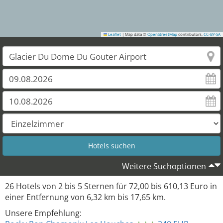
Leaflet
|
Map data ©
OpenStreetMap
contributors,
CC-BY-SA
Weitere Suchoptionen
26
Hotels von
2
bis
5
Sternen für
72,00
bis
610,13
Euro in
einer Entfernung von
6,32
km bis
17,65
km.
Unsere Empfehlung: