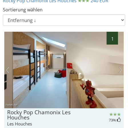
Rocky Pop Chamonix Les Houches
240 EUR
Sortierung wählen
1
hotel.de
Rocky Pop Chamonix Les
Houches
73
%
Les Houches