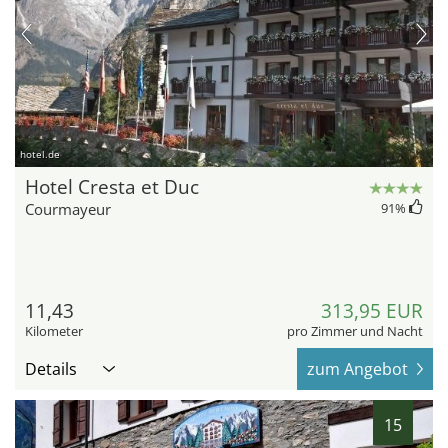
hotel.de
Hotel Cresta et Duc
Courmayeur
91
%
11,43
313,95 EUR
Kilometer
pro Zimmer und Nacht
Details
zum Angebot
15