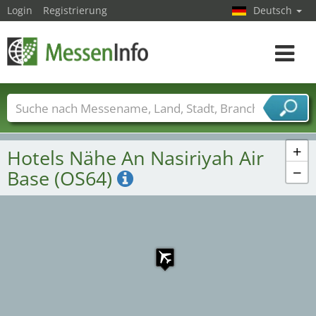
Login
Registrierung
Deutsch
Toggle
navigat
Messenamen
Länder
Städte
Branchen
Dienstleisterbranchen
+
Hotels Nähe An Nasiriyah Air
−
Base (OS64)