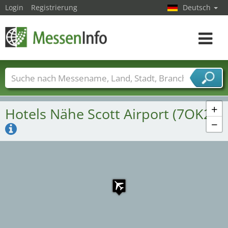
Login
Registrierung
Deutsch
Toggle
navigat
Messenamen
Länder
Städte
Branchen
Dienstleisterbranchen
+
Hotels Nähe Scott Airport (7OK2)
−