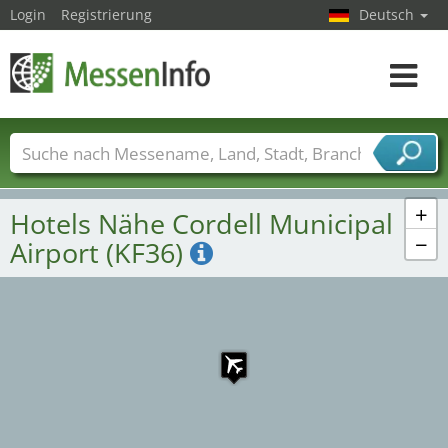
Login
Registrierung
Deutsch
Toggle
navigat
Messenamen
Länder
Städte
Branchen
Dienstleisterbranchen
+
Hotels Nähe Cordell Municipal
−
Airport (KF36)