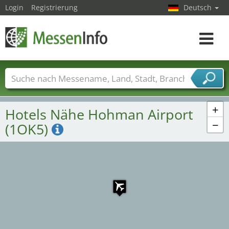
Login
Registrierung
Deutsch
Toggle
navigat
Messenamen
Länder
Städte
Branchen
Dienstleisterbranchen
+
Hotels Nähe Hohman Airport
−
(1OK5)