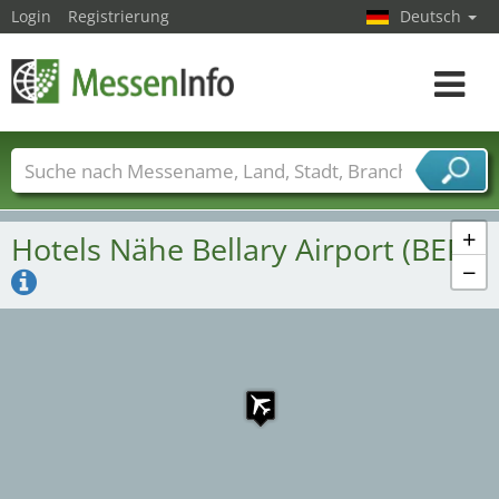
Login
Registrierung
Deutsch
Toggle
navigat
Messenamen
Länder
Städte
Branchen
Dienstleisterbranchen
+
Hotels Nähe Bellary Airport (BEP)
−