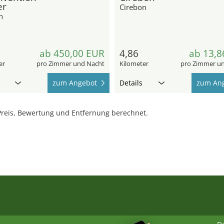
er
Cirebon
n
ab 450,00 EUR
4,86
ab 13,8
er
pro Zimmer und Nacht
Kilometer
pro Zimmer u
zum Angebot
Details
zum An
reis, Bewertung und Entfernung berechnet.