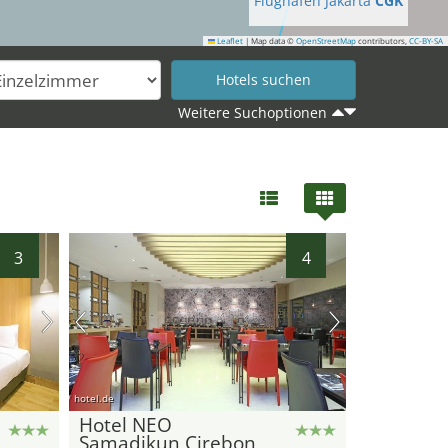
Flughafen Jakarta
CGK
Leaflet
|
Map data ©
OpenStreetMap
contributors,
CC-BY-SA
Weitere Suchoptionen
3
4
hotel.de
Hotel NEO
Samadikun Cirebon