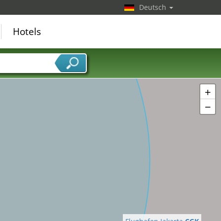
Deutsch
Hotels
+
−