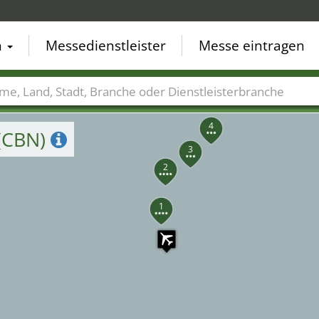
n
Messedienstleister
Messe eintragen
der
Städte
Branchen
Dienstleisterbranchen
4
 (CBN)
3
2
1