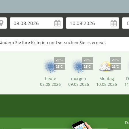
rändern Sie Ihre Kriterien und versuchen Sie es erneut.
23°C
22°C
23°C
21°C
21°C
21°C
heute
morgen
Montag
D
08.08.2026
09.08.2026
10.08.2026
11
D