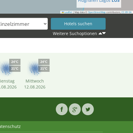
Flughafen Lagos
LOS
Leaflet
|
Map data ©
OpenStreetMap
contributors,
CC-BY-SA
Weitere Suchoptionen
24°C
24°C
21°C
21°C
ienstag
Mittwoch
.08.2026
12.08.2026
atenschutz