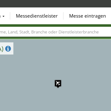
n
Messedienstleister
Messe eintragen
der
Städte
Branchen
Dienstleisterbranchen
A)