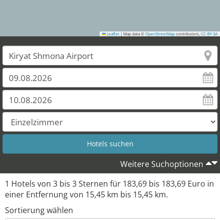
Leaflet
|
Map data ©
OpenStreetMap
contributors,
CC-BY-SA
Weitere Suchoptionen
1
Hotels von
3
bis
3
Sternen für
183,69
bis
183,69
Euro in
einer Entfernung von
15,45
km bis
15,45
km.
Sortierung wählen