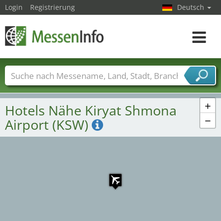
Login
Registrierung
Deutsch
Toggle
navigat
Messenamen
Länder
Städte
Branchen
Dienstleisterbranchen
+
Hotels Nähe Kiryat Shmona
−
Airport (KSW)