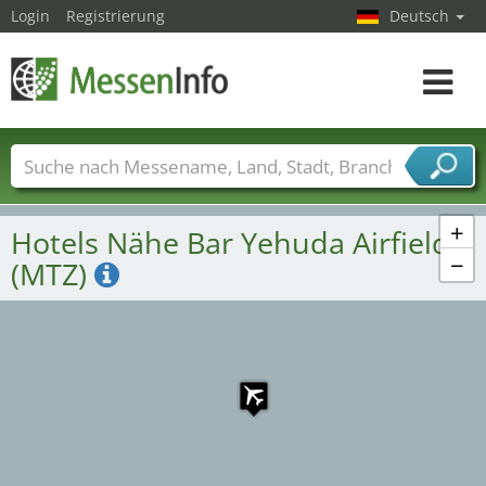
Login
Registrierung
Deutsch
Toggle
navigat
Messenamen
Länder
Städte
Branchen
Dienstleisterbranchen
+
Hotels Nähe Bar Yehuda Airfield
−
(MTZ)