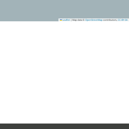
Leaflet
|
Map data ©
OpenStreetMap
contributors,
CC-BY-SA
2
3
5
4