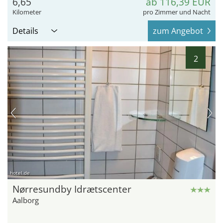
6,65
ab 116,39 EUR
Kilometer
pro Zimmer und Nacht
Details
zum Angebot
2
hotel.de
Nørresundby Idrætscenter
Aalborg