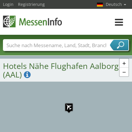
Login
Registrierung
Deutsch
Toggle
navigat
Messenamen
Länder
Städte
Branchen
Dienstleisterbranchen
+
Hotels Nähe Flughafen Aalborg
−
(AAL)