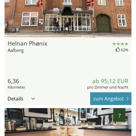
hotel.de
Helnan Phønix
Aalborg
62%
6,36
ab 95,12 EUR
Kilometer
pro Zimmer und Nacht
Details
zum Angebot
7