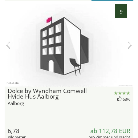
9
hotel.de
Dolce by Wyndham Comwell
Hvide Hus Aalborg
63%
Aalborg
6,78
ab 112,78 EUR
Kilometer
pro Zimmer und Nacht