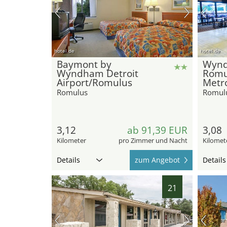
hotel.de
hotel.de
Baymont by
Wynd
Wyndham Detroit
Romu
Airport/Romulus
Metro
Romulus
Romul
3,12
ab 91,39 EUR
3,08
Kilometer
pro Zimmer und Nacht
Kilomet
Details
zum Angebot
Details
21