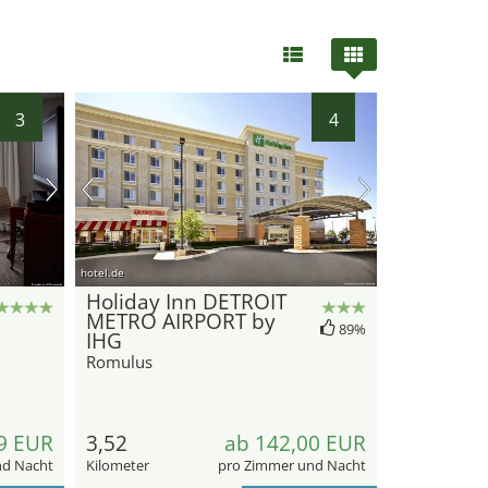
3
4
hotel.de
Holiday Inn DETROIT
METRO AIRPORT by
89%
IHG
Romulus
9 EUR
3,52
ab 142,00 EUR
nd Nacht
Kilometer
pro Zimmer und Nacht