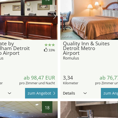
hotel.de
ate by
Quality Inn & Suites
ham Detroit
Detroit Metro
33%
 Airport
Airport
us
Romulus
ab 98,47 EUR
3,34
ab 76,7
er
pro Zimmer und Nacht
Kilometer
pro Zimmer u
zum Angebot
Details
zum An
18