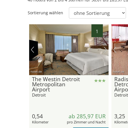
Sortierung wählen
1
hotel.de
hotel.de
The Westin Detroit
Radis
Metropolitan
Detro
Airport
Airpo
Detroit
Detroit
0,54
ab 285,97 EUR
3,25
Kilometer
pro Zimmer und Nacht
Kilomet