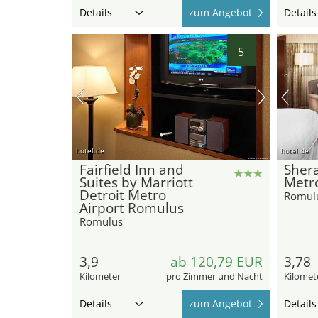
Details
zum Angebot
Details
5
hotel.de
hotel.de
Fairfield Inn and
Shera
Suites by Marriott
Metro
Detroit Metro
Romul
Airport Romulus
Romulus
3,9
ab 120,79 EUR
3,78
Kilometer
pro Zimmer und Nacht
Kilomet
Details
zum Angebot
Details