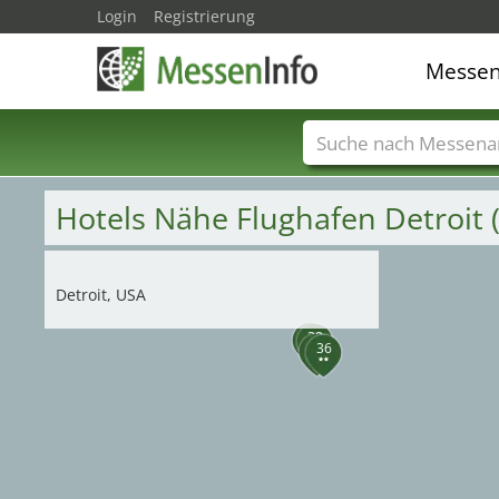
Login
Registrierung
Messe
30
31
2
Messenamen
Län
Hotels Nähe Flughafen Detroit
Detroit, USA
40
38
37
36