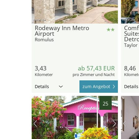
hotel.de
hotel.de
Rodeway Inn Metro
Comfo
Airport
Suite
Detro
Romulus
Taylor
3,43
ab 57,43 EUR
8,46
Kilometer
pro Zimmer und Nacht
Kilomet
Details
zum Angebot
Details
25