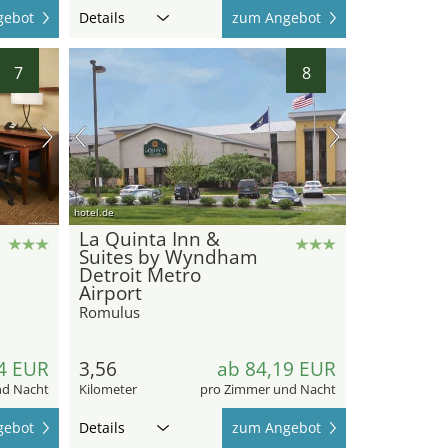
gebot
Details
zum Angebot
7
8
hotel.de
La Quinta Inn &
Suites by Wyndham
Detroit Metro
Airport
Romulus
4 EUR
3,56
ab 84,19 EUR
nd Nacht
Kilometer
pro Zimmer und Nacht
gebot
Details
zum Angebot