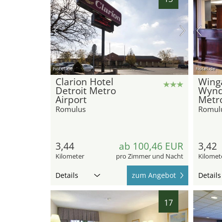
hotel.de
hotel.de
Clarion Hotel
Wing
Detroit Metro
Wynd
Airport
Metro
Romulus
Romul
3,44
ab 100,46 EUR
3,42
Kilometer
pro Zimmer und Nacht
Kilomet
Details
zum Angebot
Details
17