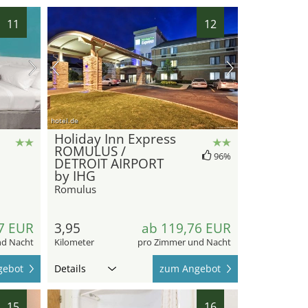
11
12
hotel.de
Holiday Inn Express
ROMULUS /
96%
DETROIT AIRPORT
by IHG
Romulus
7 EUR
3,95
ab 119,76 EUR
nd Nacht
Kilometer
pro Zimmer und Nacht
gebot
Details
zum Angebot
15
16