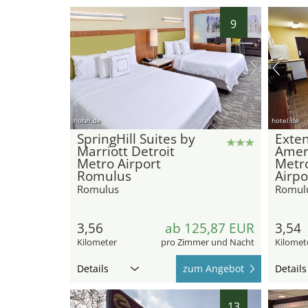
9
hotel.de
hotel.de
SpringHill Suites by
Exte
Marriott Detroit
Ameri
Metro Airport
Metr
Romulus
Airpo
Romulus
Romul
3,56
ab 125,87 EUR
3,54
Kilometer
pro Zimmer und Nacht
Kilomet
Details
zum Angebot
Details
13