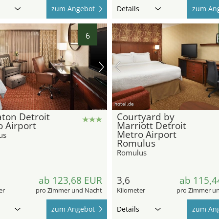
zum Angebot
Details
zum An
6
hotel.de
ton Detroit
Courtyard by
 Airport
Marriott Detroit
Metro Airport
us
Romulus
Romulus
ab 123,68 EUR
3,6
ab 115,4
er
pro Zimmer und Nacht
Kilometer
pro Zimmer u
zum Angebot
Details
zum An