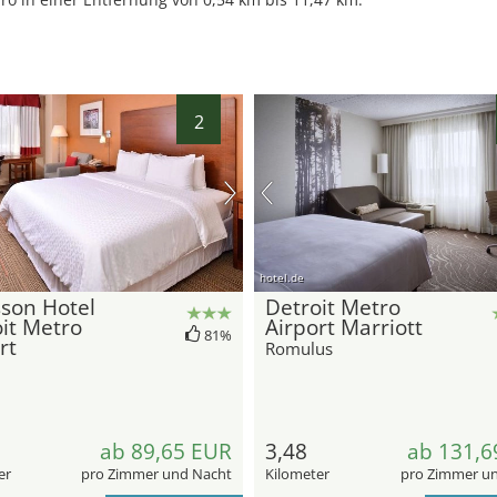
2
hotel.de
son Hotel
Detroit Metro
it Metro
Airport Marriott
81%
rt
Romulus
ab 89,65 EUR
3,48
ab 131,6
er
pro Zimmer und Nacht
Kilometer
pro Zimmer u