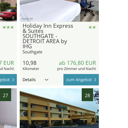
hotel.de
Holiday Inn Express
& Suites
SOUTHGATE -
DETROIT AREA by
IHG
Southgate
7 EUR
10,98
ab 176,80 EUR
nd Nacht
Kilometer
pro Zimmer und Nacht
gebot
Details
zum Angebot
27
28