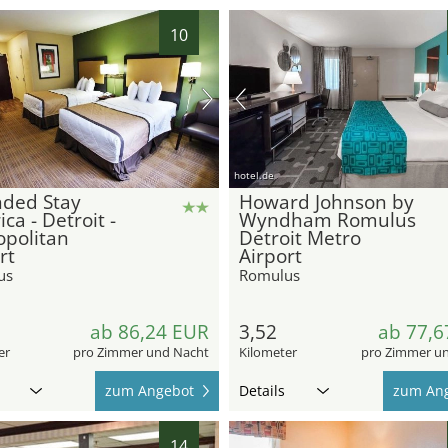
10
hotel.de
nded Stay
Howard Johnson by
ca - Detroit -
Wyndham Romulus
opolitan
Detroit Metro
rt
Airport
us
Romulus
ab 86,24 EUR
3,52
ab 77,6
er
pro Zimmer und Nacht
Kilometer
pro Zimmer u
zum Angebot
Details
zum An
14