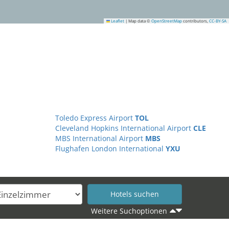
Leaflet
|
Map data ©
OpenStreetMap
contributors,
CC-BY-SA
Toledo Express Airport
TOL
Cleveland Hopkins International Airport
CLE
MBS International Airport
MBS
Flughafen London International
YXU
Weitere Suchoptionen