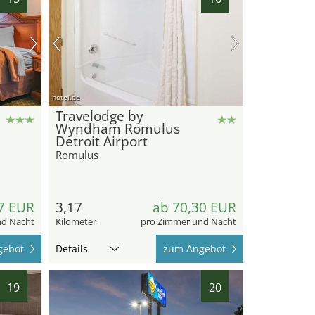
hotel.de
Travelodge by
Wyndham Romulus
Detroit Airport
Romulus
7 EUR
3,17
ab 70,30 EUR
nd Nacht
Kilometer
pro Zimmer und Nacht
gebot
Details
zum Angebot
19
20