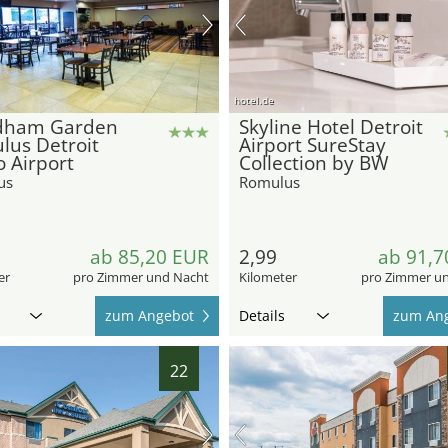
hotel.de
ham Garden
Skyline Hotel Detroit
lus Detroit
Airport SureStay
 Airport
Collection by BW
us
Romulus
ab 85,20 EUR
2,99
ab 91,7
er
pro Zimmer und Nacht
Kilometer
pro Zimmer u
zum Angebot
Details
zum An
22