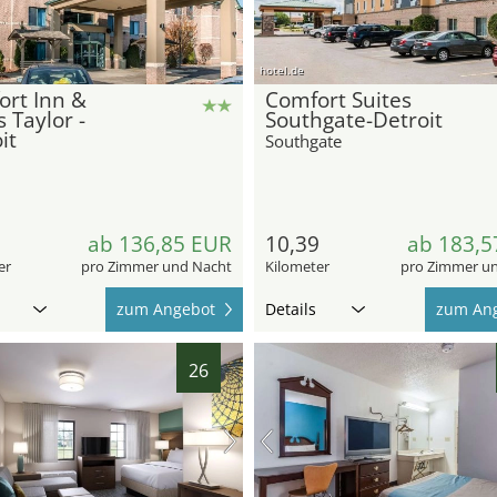
hotel.de
rt Inn &
Comfort Suites
s Taylor -
Southgate-Detroit
it
Southgate
ab 136,85 EUR
10,39
ab 183,5
er
pro Zimmer und Nacht
Kilometer
pro Zimmer u
zum Angebot
Details
zum An
26