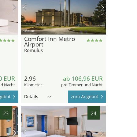
hotel.de
Comfort Inn Metro
Airport
Romulus
0 EUR
2,96
ab 106,96 EUR
nd Nacht
Kilometer
pro Zimmer und Nacht
gebot
Details
zum Angebot
23
24