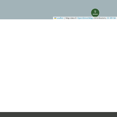
9
Leaflet
|
Map data ©
OpenStreetMap
contributors,
CC-BY-SA
27