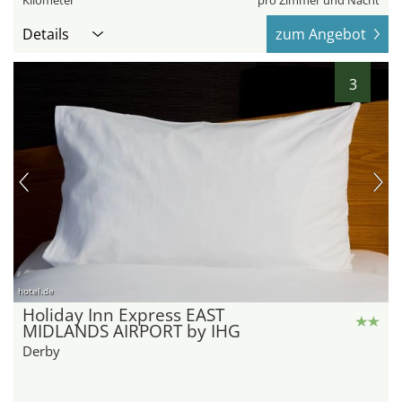
Kilometer
pro Zimmer und Nacht
Details
zum Angebot
3
hotel.de
Holiday Inn Express EAST
MIDLANDS AIRPORT by IHG
Derby