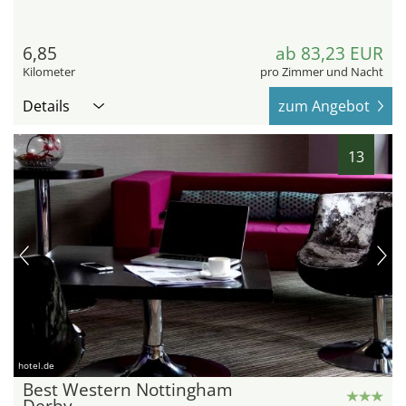
6,85
ab 83,23 EUR
Kilometer
pro Zimmer und Nacht
Details
zum Angebot
13
hotel.de
Best Western Nottingham
Derby