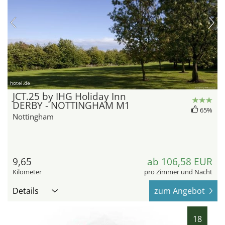
hotel.de
JCT.25 by IHG Holiday Inn
DERBY - NOTTINGHAM M1
65%
Nottingham
9,65
ab 106,58 EUR
Kilometer
pro Zimmer und Nacht
Details
zum Angebot
18