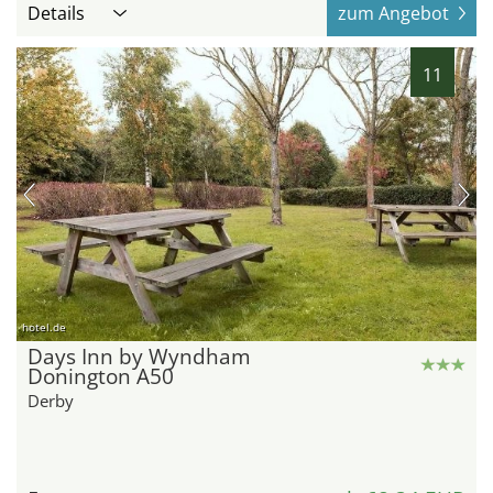
Details
zum Angebot
11
hotel.de
Days Inn by Wyndham
Donington A50
Derby