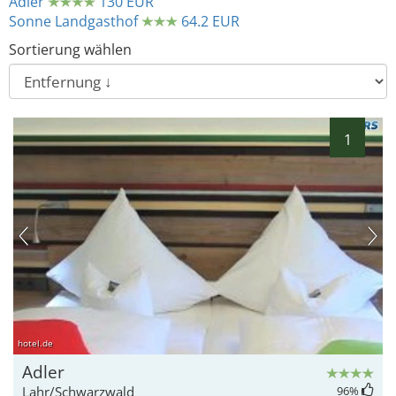
Adler
130 EUR
Sonne Landgasthof
64.2 EUR
Sortierung wählen
22
1
hotel.de
Adler
Lahr/Schwarzwald
96
%