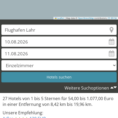
Leaflet
|
Map data ©
OpenStreetMap
contributors,
CC-BY-SA
2
3
4
Weitere Suchoptionen
27
Hotels von
1
bis
5
Sternen für
54,00
bis
1.077,00
Euro
5
in einer Entfernung von
8,42
km bis
19,96
km.
Unsere Empfehlung:
14
17