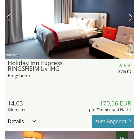
hotel.de
Holiday Inn Express
RINGSHEIM by IHG
87
%
Ringsheim
14,03
170,56 EUR
Kilometer
pro Zimmer und Nacht
Details
zum Angebot
15