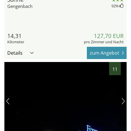
Gengenbach
92
%
14,31
127,70 EUR
Kilometer
pro Zimmer und Nacht
Details
zum Angebot
11