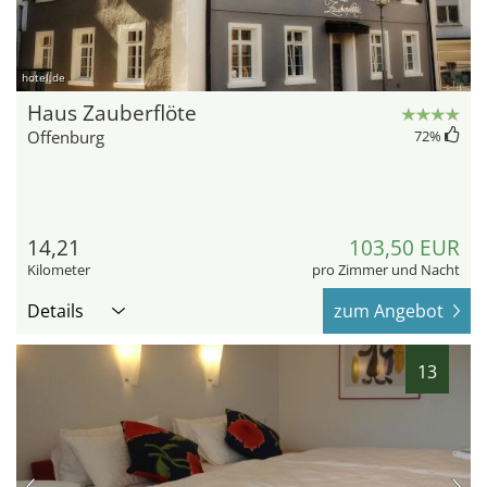
hotel.de
Haus Zauberflöte
Offenburg
72
%
14,21
103,50 EUR
Kilometer
pro Zimmer und Nacht
Details
zum Angebot
13