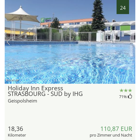
24
hotel.de
Holiday Inn Express
STRASBOURG - SUD by IHG
71
%
Geispolsheim
18,36
110,87 EUR
Kilometer
pro Zimmer und Nacht