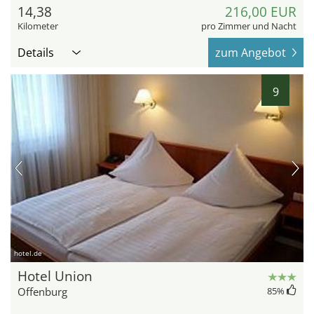
14,38
216,00 EUR
Kilometer
pro Zimmer und Nacht
Details
zum Angebot
9
hotel.de
Hotel Union
Offenburg
85
%