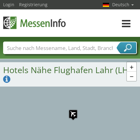
Login
Registrierung
Deutsch
Toggle
navigat
Messenamen
Länder
Städte
Branchen
Dienstleisterbranchen
+
Hotels Nähe Flughafen Lahr (LHA)
−