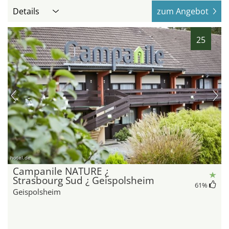
Details
zum Angebot
25
hotel.de
Campanile NATURE ¿
Strasbourg Sud ¿ Geispolsheim
61
%
Geispolsheim