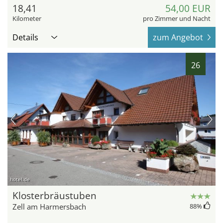
18,41
54,00 EUR
Kilometer
pro Zimmer und Nacht
Details
zum Angebot
26
hotel.de
Klosterbräustuben
Zell am Harmersbach
88
%