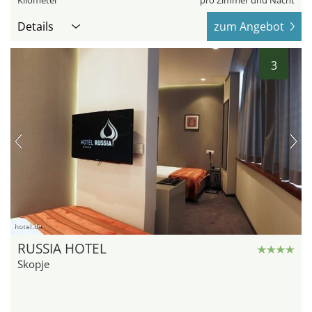
Kilometer
pro Zimmer und Nacht
Details
zum Angebot
3
hotel.de
RUSSIA HOTEL
Skopje