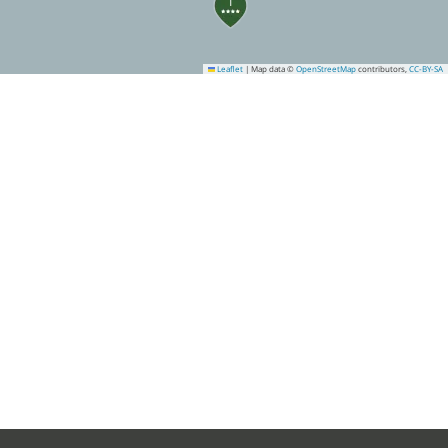
1
Leaflet
|
Map data ©
OpenStreetMap
contributors,
CC-BY-SA