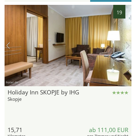
19
hotel.de
Holiday Inn SKOPJE by IHG
Skopje
15,71
ab 111,00 EUR
Kilometer
pro Zimmer und Nacht