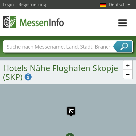
Login
Registrierung
Deutsch
Toggle
navigat
Messenamen
Länder
Städte
Branchen
Dienstleisterbranchen
+
Hotels Nähe Flughafen Skopje
−
(SKP)