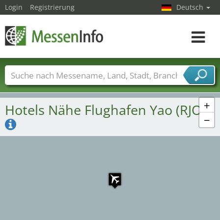
46
Login
Registrierung
Deutsch
Toggle
3
navigat
5
Messenamen
Länder
Städte
Branchen
Dienstleisterbranchen
+
Hotels Nähe Flughafen Yao (RJOY)
−