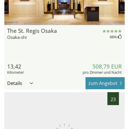
hotel.de
The St. Regis Osaka
Osaka-shi
88
%
13,42
508,79 EUR
Kilometer
pro Zimmer und Nacht
Details
zum Angebot
23