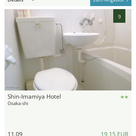
9
hotel.de
Shin-Imamiya Hotel
Osaka-shi
11,09
19,15 EUR