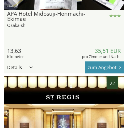
hotel.de
APA Hotel Midosuji-Honmachi-
Ekimae
Osaka-shi
13,63
35,51 EUR
Kilometer
pro Zimmer und Nacht
Details
zum Angebot
22