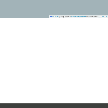
Leaflet
|
Map data ©
OpenStreetMap
contributors,
CC-BY-SA