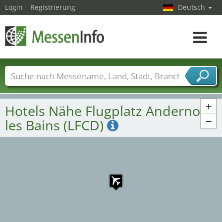
Login
Registrierung
Deutsch
Toggle
navigat
Messenamen
Länder
Städte
Branchen
Dienstleisterbranchen
+
Hotels Nähe Flugplatz Andernos
−
les Bains (LFCD)