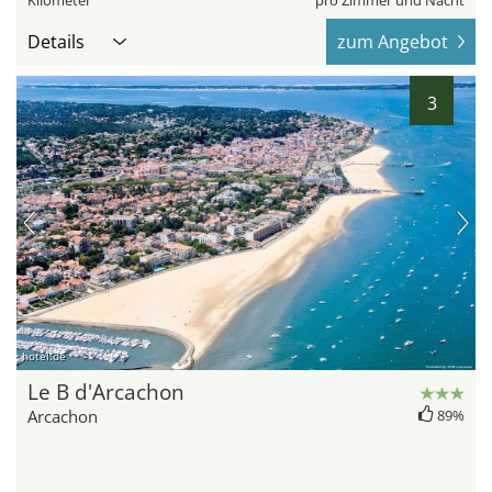
Kilometer
pro Zimmer und Nacht
Details
zum Angebot
3
hotel.de
Le B d'Arcachon
Arcachon
89%