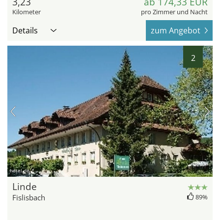
3,23
ab 174,33 EUR
Kilometer
pro Zimmer und Nacht
Details
zum Angebot
2
hotel.de
Linde
Fislisbach
89%