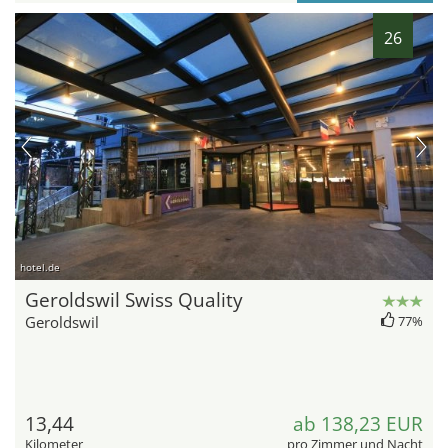
26
hotel.de
Geroldswil Swiss Quality
Geroldswil
77%
13,44
ab 138,23 EUR
Kilometer
pro Zimmer und Nacht