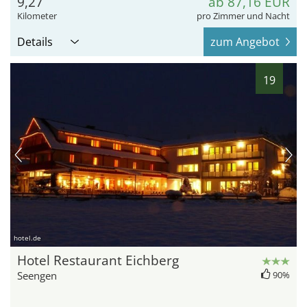
9,27
ab 87,16 EUR
Kilometer
pro Zimmer und Nacht
Details
zum Angebot
19
hotel.de
Hotel Restaurant Eichberg
Seengen
90%