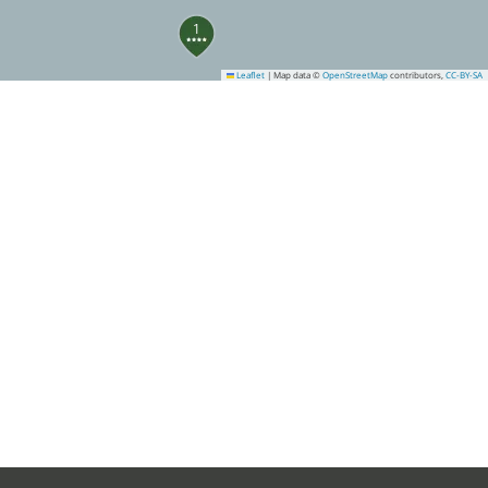
1
Leaflet
|
Map data ©
OpenStreetMap
contributors,
CC-BY-SA
6
13
17
22
19