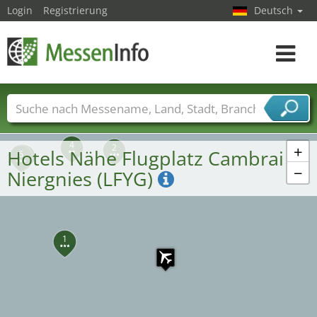
Login
Registrierung
Deutsch
Toggle
navigat
3
Messenamen
Länder
Städte
Branchen
Dienstleisterbranchen
4
+
2
Hotels Nähe Flugplatz Cambrai
7
5
6
−
Niergnies (LFYG)
1