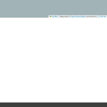
Leaflet
|
Map data ©
OpenStreetMap
contributors,
CC-BY-SA