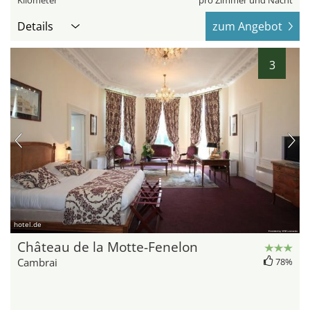
Kilometer
pro Zimmer und Nacht
Details
zum Angebot
3
hotel.de
Château de la Motte-Fenelon
Cambrai
78%