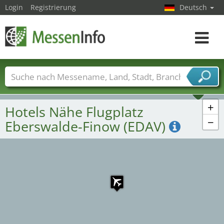
Login
Registrierung
Deutsch
Toggle
navigat
1
Messenamen
Länder
Städte
Branchen
Dienstleisterbranchen
+
Hotels Nähe Flugplatz
−
Eberswalde-Finow (EDAV)