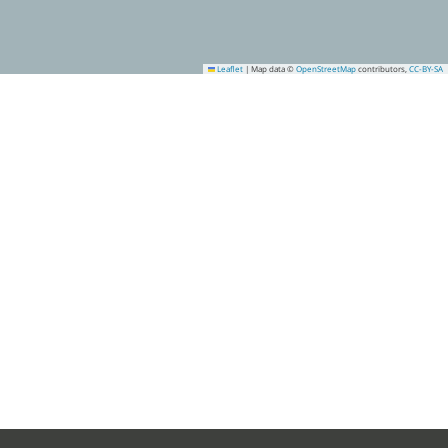
Leaflet
|
Map data ©
OpenStreetMap
contributors,
CC-BY-SA