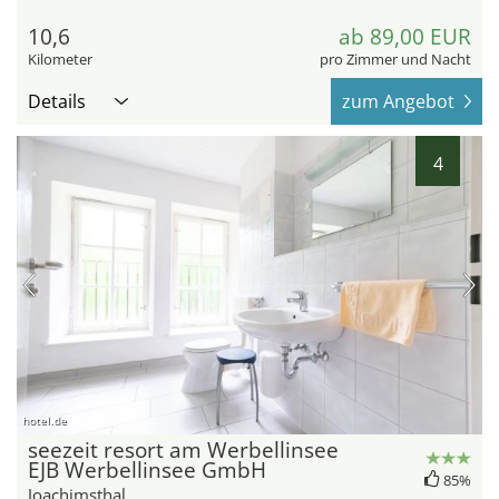
10,6
ab 89,00 EUR
Kilometer
pro Zimmer und Nacht
Details
zum Angebot
4
hotel.de
seezeit resort am Werbellinsee
EJB Werbellinsee GmbH
85%
Joachimsthal