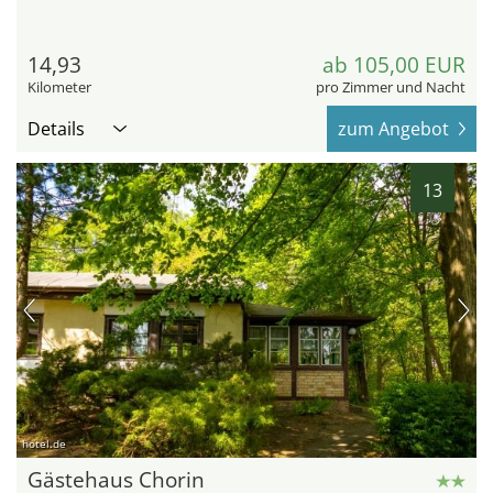
14,93
ab 105,00 EUR
Kilometer
pro Zimmer und Nacht
Details
zum Angebot
13
hotel.de
Gästehaus Chorin