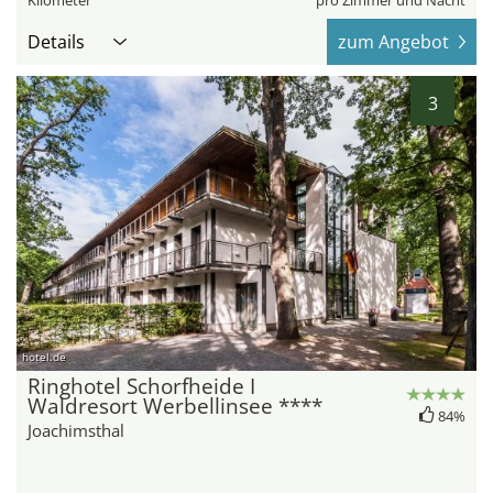
Kilometer
pro Zimmer und Nacht
Details
zum Angebot
3
hotel.de
Ringhotel Schorfheide I
Waldresort Werbellinsee ****
84%
Joachimsthal