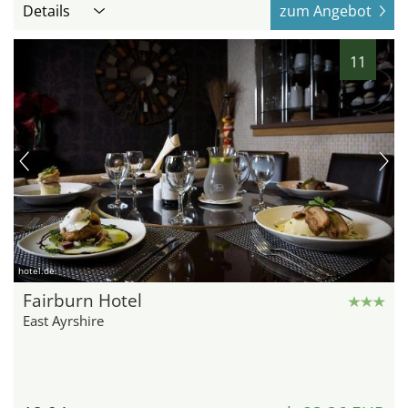
Details
zum Angebot
11
hotel.de
Fairburn Hotel
East Ayrshire