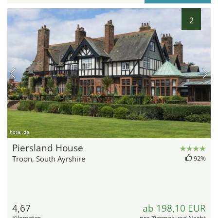
2
hotel.de
Piersland House
Troon, South Ayrshire
92%
4,67
ab 198,10 EUR