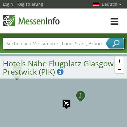
Login
Registrierung
Deutsch
Toggle
navigat
Messenamen
Länder
Städte
Branchen
Dienstleisterbranchen
+
Hotels Nähe Flugplatz Glasgow
2
−
Prestwick (PIK)
3
1