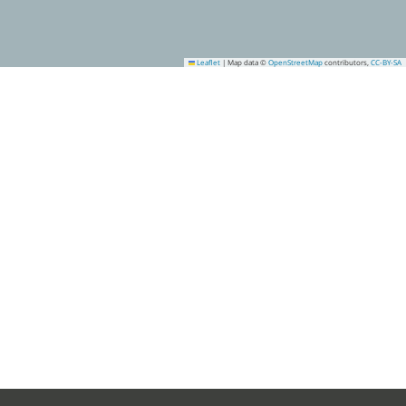
Leaflet
|
Map data ©
OpenStreetMap
contributors,
CC-BY-SA
4
5
6
7