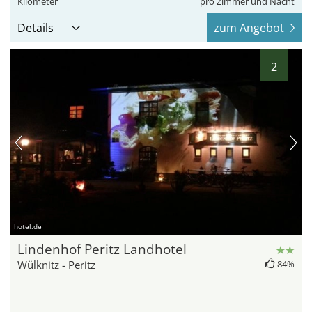
Kilometer
pro Zimmer und Nacht
Details
zum Angebot
2
hotel.de
Lindenhof Peritz Landhotel
Wülknitz - Peritz
84%