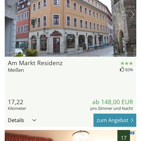
hotel.de
Am Markt Residenz
Meißen
82%
17,22
ab 148,00 EUR
Kilometer
pro Zimmer und Nacht
Details
zum Angebot
17