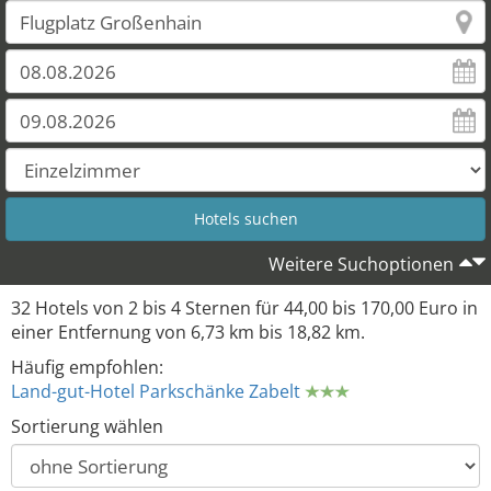
6
8
24
25
7
29
Weitere Suchoptionen
32 Hotels von 2 bis 4 Sternen für 44,00 bis 170,00 Euro in
einer Entfernung von 6,73 km bis 18,82 km.
Häufig empfohlen:
Land-gut-Hotel Parkschänke Zabelt
Sortierung wählen