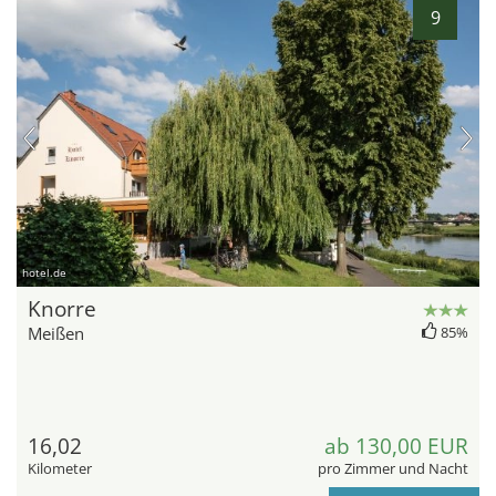
9
hotel.de
Knorre
Meißen
85%
16,02
ab 130,00 EUR
Kilometer
pro Zimmer und Nacht