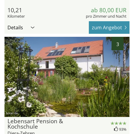
10,21
ab 80,00 EUR
Kilometer
pro Zimmer und Nacht
Details
zum Angebot
3
hotel.de
Lebensart Pension &
Kochschule
93%
Diera-Zehren