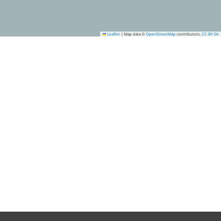
Leaflet
|
Map data ©
OpenStreetMap
contributors,
CC-BY-SA