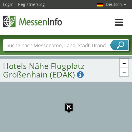
Login
Registrierung
Deutsch
Toggle
navigat
1
Messenamen
Länder
Städte
Branchen
Dienstleisterbranchen
+
Hotels Nähe Flugplatz
−
Großenhain (EDAK)