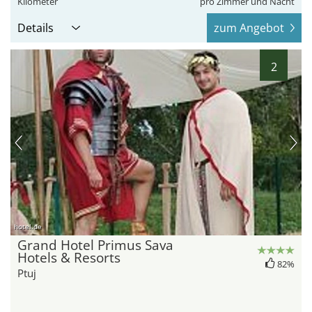
Kilometer
pro Zimmer und Nacht
Details
zum Angebot
2
hotel.de
Grand Hotel Primus Sava
Hotels & Resorts
82%
Ptuj