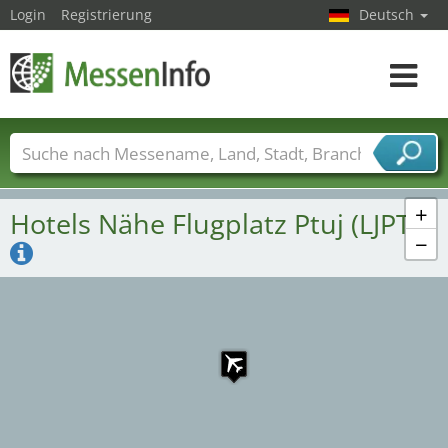
Login
Registrierung
Deutsch
Toggle
navigat
Messenamen
Länder
Städte
Branchen
Dienstleisterbranchen
+
Hotels Nähe Flugplatz Ptuj (LJPT)
−