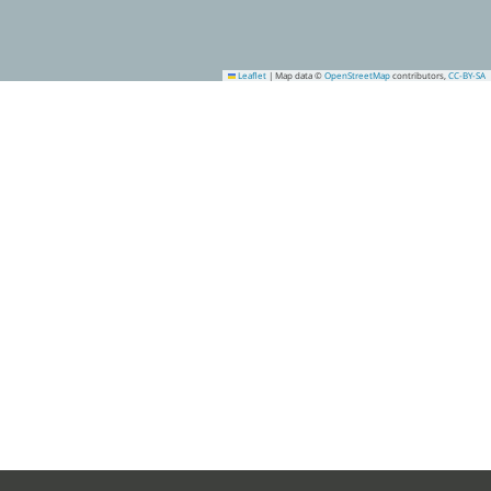
Leaflet
|
Map data ©
OpenStreetMap
contributors,
CC-BY-SA