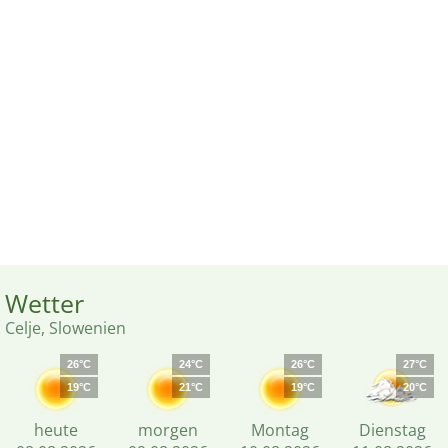
Wetter
Celje, Slowenien
26°C
24°C
26°C
27°C
19°C
21°C
19°C
20°C
heute
morgen
Montag
Dienstag