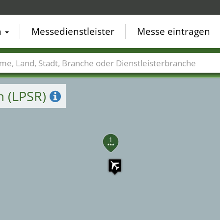
n
Messedienstleister
Messe eintragen
der
Städte
Branchen
Dienstleisterbranchen
m (LPSR)
1