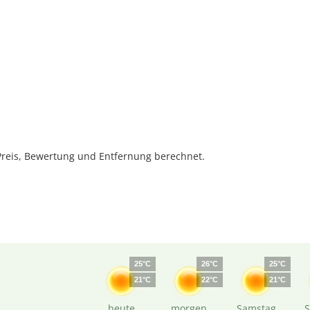
reis, Bewertung und Entfernung berechnet.
25°C
26°C
25°C
21°C
22°C
21°C
heute
morgen
Samstag