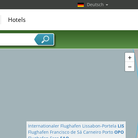
Deutsch
Hotels
+
−
Internationaler Flughafen Lissabon-Portela
LIS
Flughafen Francisco de Sá Carneiro Porto
OPO