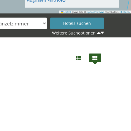
Flughafen Faro
FAO
Leaflet
|
Map data ©
OpenStreetMap
contributors,
CC-BY-SA
Weitere Suchoptionen