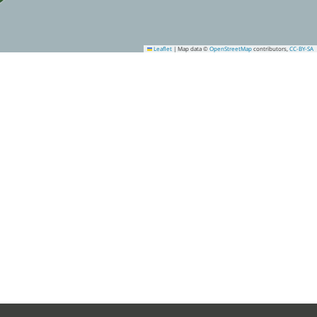
Leaflet
|
Map data ©
OpenStreetMap
contributors,
CC-BY-SA