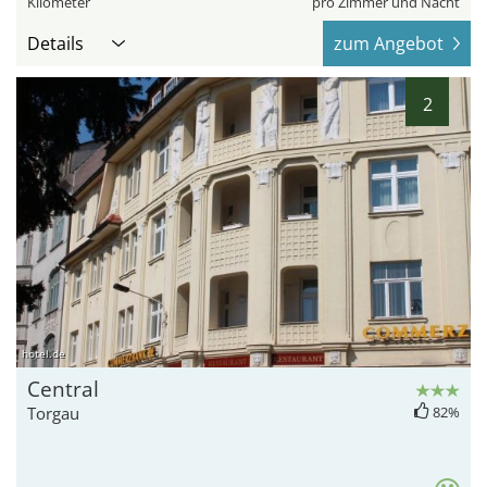
Kilometer
pro Zimmer und Nacht
Details
zum Angebot
2
hotel.de
Central
Torgau
82%