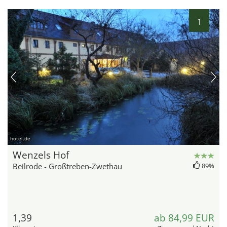
1
hotel.de
Wenzels Hof
Beilrode - Großtreben-Zwethau
89%
1,39
ab 84,99 EUR