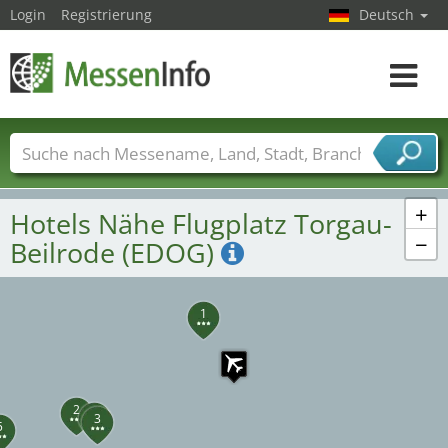
Login
Registrierung
Deutsch
Toggle
navigat
Messenamen
Länder
Städte
Branchen
Dienstleisterbranchen
+
Hotels Nähe Flugplatz Torgau-
−
Beilrode (EDOG)
1
2
4
3
5