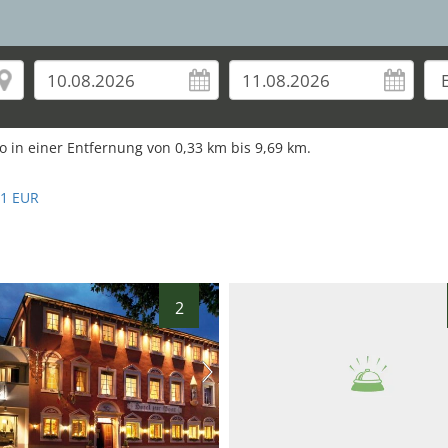
6
o in einer Entfernung von
0,33
km bis
9,69
km.
.1 EUR
2