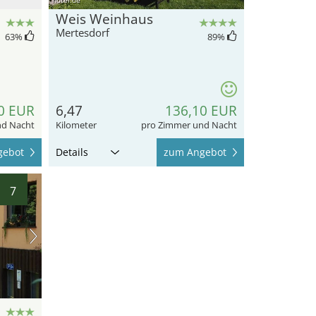
Weis Weinhaus
Mertesdorf
63
%
89
%
0 EUR
6,47
136,10 EUR
nd Nacht
Kilometer
pro Zimmer und Nacht
gebot
Details
zum Angebot
7