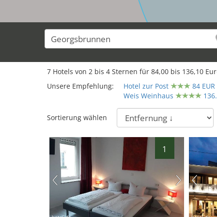
7
7
Hotels von
2
bis
4
Sternen für
84,00
bis
136,10
Eur
Unsere Empfehlung:
Hotel zur Post
84 EUR
Weis Weinhaus
136
Sortierung wählen
1
hotel.de
hotel.de