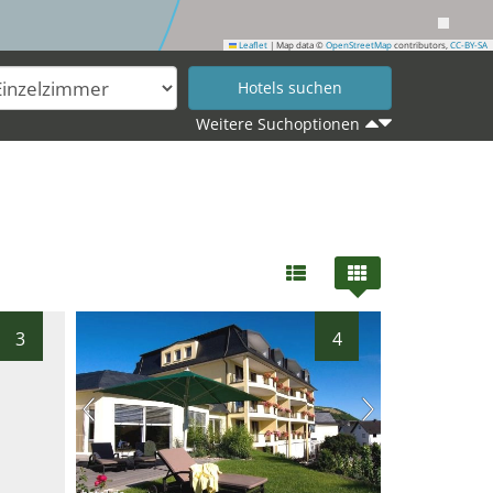
Leaflet
|
Map data ©
OpenStreetMap
contributors,
CC-BY-SA
Weitere Suchoptionen
3
4
hotel.de