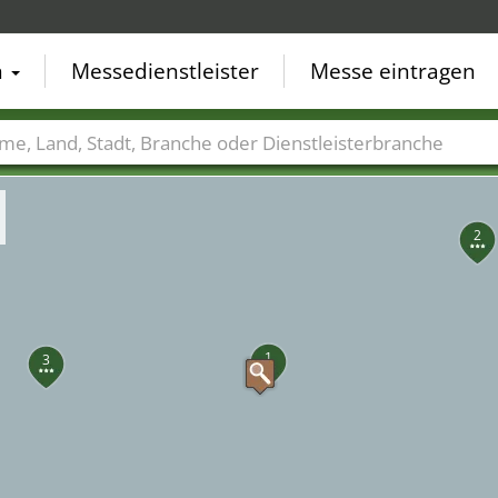
n
Messedienstleister
Messe eintragen
5
der
Städte
Branchen
Dienstleisterbranchen
2
1
3