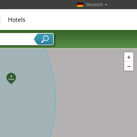
Deutsch
Hotels
+
−
4