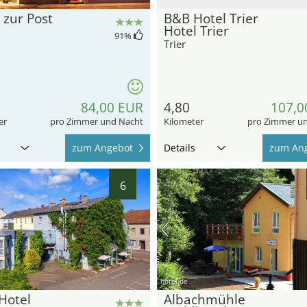
 zur Post
B&B Hotel Trier
Hotel Trier
91
%
Trier
84,00 EUR
4,80
107,0
er
pro Zimmer und Nacht
Kilometer
pro Zimmer u
zum Angebot
Details
zum An
6
hotel.de
Hotel
Albachmühle