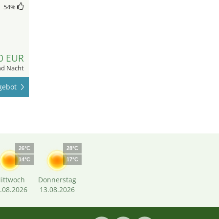
54
%
0 EUR
nd Nacht
gebot
26°C
28°C
14°C
17°C
ittwoch
Donnerstag
.08.2026
13.08.2026