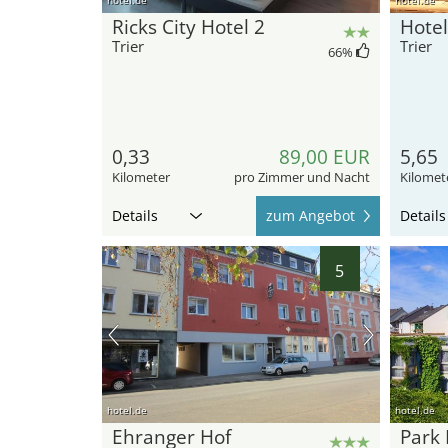
Ricks City Hotel 2
Hotel
Trier
Trier
66
%
0,33
89,00 EUR
5,65
Kilometer
pro Zimmer und Nacht
Kilomet
Details
zum Angebot
Details
5
hotel.de
hotel.de
Ehranger Hof
Park 