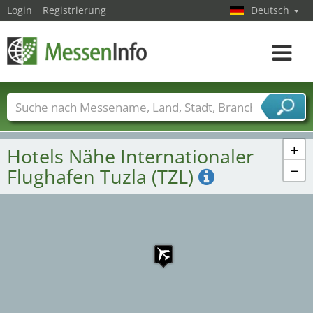
Login
Registrierung
Deutsch
Toggle
navigat
Messenamen
Länder
Städte
Branchen
Dienstleisterbranchen
+
Hotels Nähe Internationaler
−
Flughafen Tuzla (TZL)