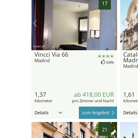
17
hotel.de
hotel.de
Vincci Via 66
Catal
Madr
Madrid
64%
Madri
1,37
ab 418,00 EUR
1,61
Kilometer
pro Zimmer und Nacht
Kilomet
Details
zum Angebot
Details
21