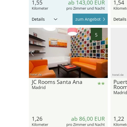
1,55
ab 143,00 EUR
1,54
Kilometer
pro Zimmer und Nacht
Kilomet
Details
zum Angebot
Details
5
hotel.de
hotel.de
JC Rooms Santa Ana
Puert
Roo
Madrid
Madri
1,26
ab 86,00 EUR
1,22
Kilometer
pro Zimmer und Nacht
Kilomet