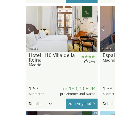
13
hotel.de
hotel.de
Hotel H10 Villa de la
Espah
Reina
Madri
78%
Madrid
1,57
ab 180,00 EUR
1,38
Kilometer
pro Zimmer und Nacht
Kilomet
Details
zum Angebot
Details