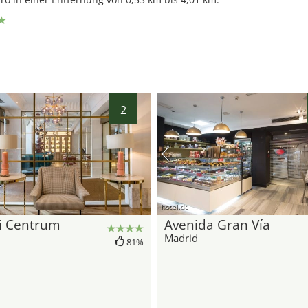
2
hotel.de
ci Centrum
Avenida Gran Vía
d
Madrid
81%