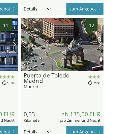
gebot
Details
zum Angebot
11
12
hotel.de
Puerta de Toledo
Madrid
93%
79%
Madrid
0 EUR
0,53
ab 135,00 EUR
nd Nacht
Kilometer
pro Zimmer und Nacht
gebot
Details
zum Angebot