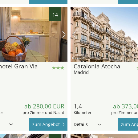
14
hotel.de
otel Gran Vía
Catalonia Atocha
d
Madrid
ab 280,00 EUR
1,4
ab 373,0
er
pro Zimmer und Nacht
Kilometer
pro Zimmer u
zum Angebot
Details
zum An