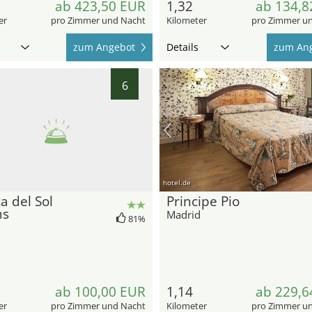
ab 423,50 EUR
1,32
ab 134,8
er
pro Zimmer und Nacht
Kilometer
pro Zimmer u
zum Angebot
Details
zum An
6
hotel.de
a del Sol
Principe Pio
ms
Madrid
81%
d
ab 100,00 EUR
1,14
ab 229,6
er
pro Zimmer und Nacht
Kilometer
pro Zimmer u