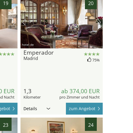
19
20
hotel.de
Emperador
Madrid
75%
0 EUR
1,3
ab 374,00 EUR
nd Nacht
Kilometer
pro Zimmer und Nacht
gebot
Details
zum Angebot
23
24