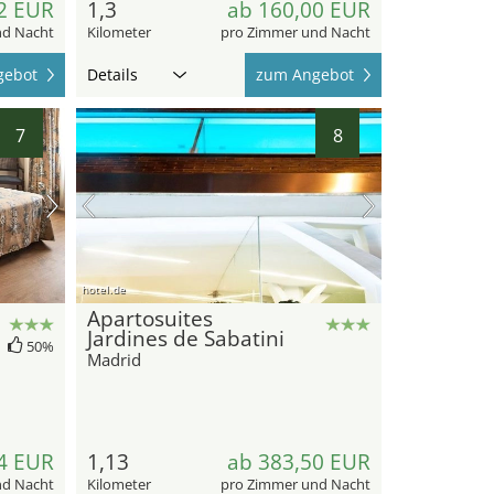
2 EUR
1,3
ab 160,00 EUR
nd Nacht
Kilometer
pro Zimmer und Nacht
gebot
Details
zum Angebot
7
8
hotel.de
Apartosuites
Jardines de Sabatini
50%
Madrid
4 EUR
1,13
ab 383,50 EUR
nd Nacht
Kilometer
pro Zimmer und Nacht