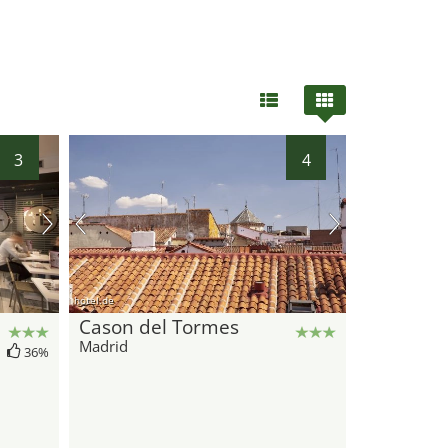
3
4
hotel.de
Cason del Tormes
Madrid
36%