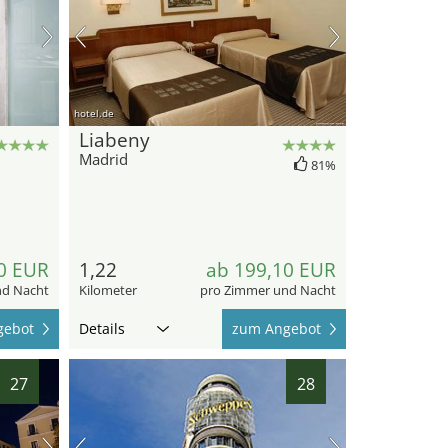
hotel.de
Liabeny
Madrid
81%
0 EUR
1,22
ab 199,10 EUR
nd Nacht
Kilometer
pro Zimmer und Nacht
gebot
Details
zum Angebot
27
28