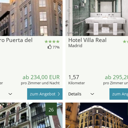
hotel.de
o Puerta del
Hotel Villa Real
Madrid
77%
d
ab 234,00 EUR
1,57
ab 295,2
er
pro Zimmer und Nacht
Kilometer
pro Zimmer u
zum Angebot
Details
zum An
26