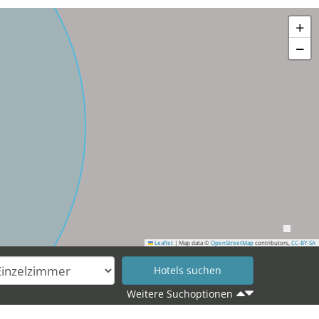
+
−
Leaflet
|
Map data ©
OpenStreetMap
contributors,
CC-BY-SA
Weitere Suchoptionen