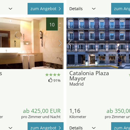
zum Angebot
Details
zum An
10
hotel.de
s
Catalonia Plaza
Mayor
d
91%
Madrid
ab 425,00 EUR
1,16
ab 350,0
er
pro Zimmer und Nacht
Kilometer
pro Zimmer u
zum Angebot
Details
zum An