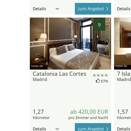
Details
zum Angebot
Details
9
hotel.de
hotel.de
Catalonia Las Cortes
7 Isla
Madrid
Madri
87%
1,27
ab 420,00 EUR
1,57
Kilometer
pro Zimmer und Nacht
Kilomet
Details
zum Angebot
Details