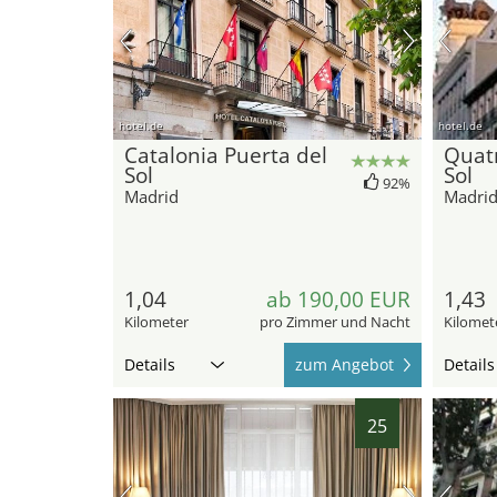
hotel.de
hotel.de
Catalonia Puerta del
Quatr
Sol
Sol
92%
Madrid
Madri
1,04
ab 190,00 EUR
1,43
Kilometer
pro Zimmer und Nacht
Kilomet
Details
zum Angebot
Details
25