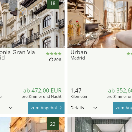
18
hotel.de
onia Gran Vía
Urban
id
Madrid
80%
d
ab 472,00 EUR
1,47
ab 352,6
er
pro Zimmer und Nacht
Kilometer
pro Zimmer u
zum Angebot
Details
zum An
22