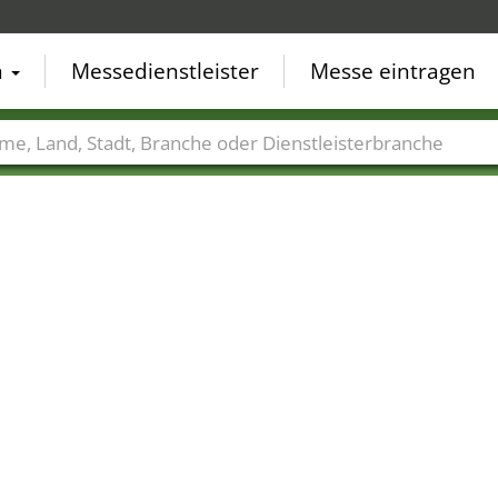
n
Messedienstleister
Messe eintragen
der
Städte
Branchen
Dienstleisterbranchen