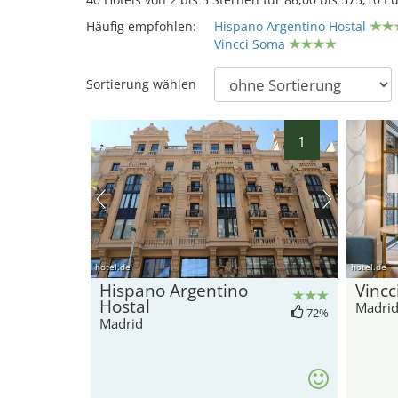
Häufig empfohlen:
Hispano Argentino Hostal
Vincci Soma
Sortierung wählen
1
hotel.de
hotel.de
Hispano Argentino
Vinc
Hostal
Madri
72%
Madrid