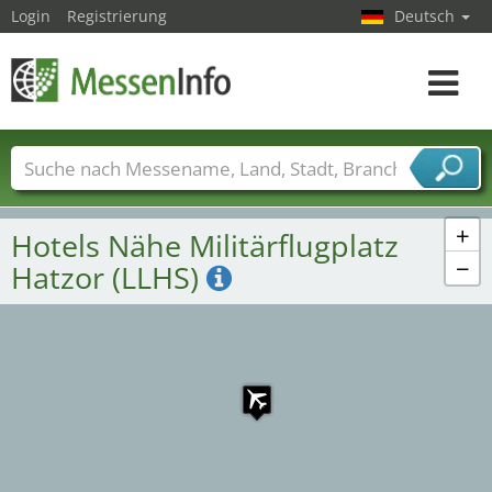
Login
Registrierung
Deutsch
Toggle
navigat
Messenamen
Länder
Städte
Branchen
Dienstleisterbranchen
+
Hotels Nähe Militärflugplatz
−
Hatzor (LLHS)