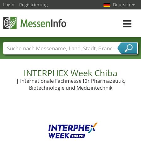
Login
Registrierung
Deutsch
Toggle
navigat
Messenamen
Länder
Städte
Branchen
Dienstleisterbranchen
INTERPHEX Week Chiba
| Internationale Fachmesse für Pharmazeutik,
Biotechnologie und Medizintechnik