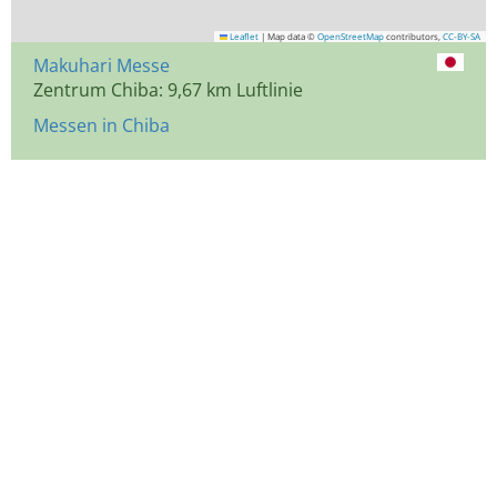
Leaflet
|
Map data ©
OpenStreetMap
contributors,
CC-BY-SA
Makuhari Messe
Zentrum Chiba: 9,67 km Luftlinie
Messen in Chiba