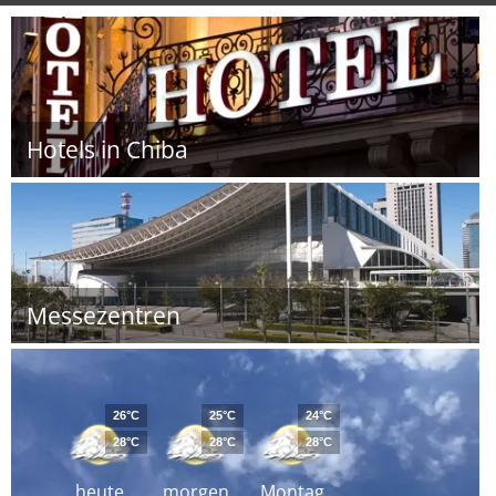
Hotels in Chiba
Messezentren
26°C
25°C
24°C
28°C
28°C
28°C
heute
morgen
Montag