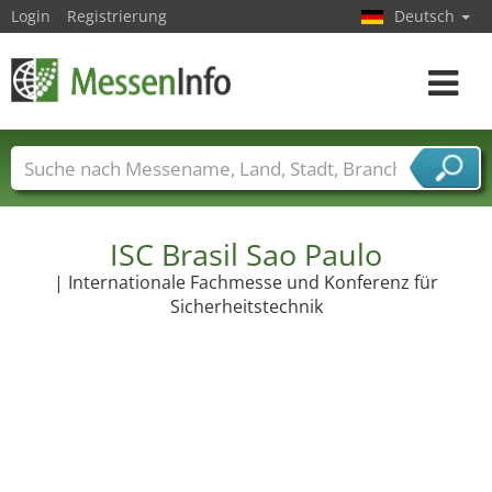
Login
Registrierung
Deutsch
Toggle
navigat
Messenamen
Länder
Städte
Branchen
Dienstleisterbranchen
ISC Brasil Sao Paulo
| Internationale Fachmesse und Konferenz für
Sicherheitstechnik