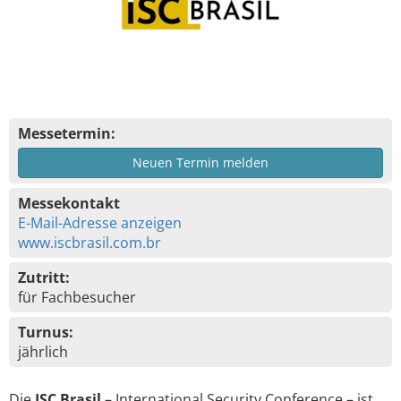
Messetermin:
Neuen Termin melden
Messekontakt
E-Mail-Adresse anzeigen
www.iscbrasil.com.br
Zutritt:
für Fachbesucher
Turnus:
jährlich
Die
ISC Brasil
– International Security Conference – ist