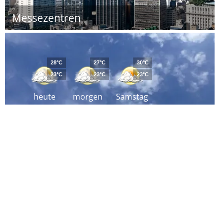
Messezentren
28°C
27°C
30°C
23°C
23°C
23°C
heute
morgen
Samstag