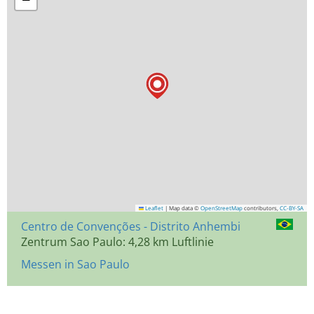
Leaflet
|
Map data ©
OpenStreetMap
contributors,
CC-BY-SA
Centro de Convenções - Distrito Anhembi
Zentrum Sao Paulo: 4,28 km Luftlinie
Messen in Sao Paulo