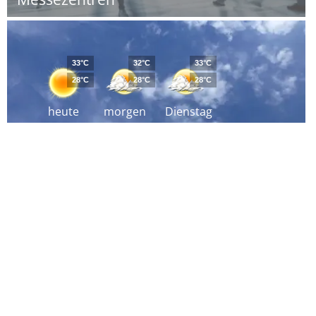
33°C
32°C
33°C
28°C
28°C
28°C
heute
morgen
Dienstag