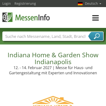
Login
Registrierung
Deutsch
Toggle
navigat
Messenamen
Länder
Städte
Branchen
Dienstleisterbranchen
Indiana Home & Garden Show
Indianapolis
12. - 14. Februar 2027 | Messe für Haus- und
Gartengestaltung mit Experten und Innovationen