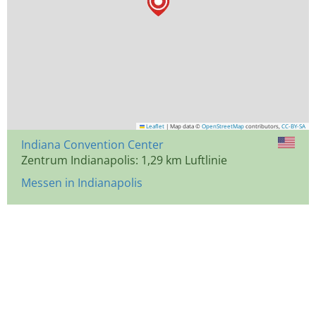
Leaflet
|
Map data ©
OpenStreetMap
contributors,
CC-BY-SA
Indiana Convention Center
Zentrum Indianapolis: 1,29 km Luftlinie
Messen in Indianapolis