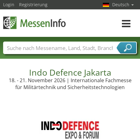
Login
Registrierung
Deutsch
Toggle
navigat
Messenamen
Länder
Städte
Branchen
Dienstleisterbranchen
Indo Defence Jakarta
18. - 21. November 2026 | Internationale Fachmesse
für Militärtechnik und Sicherheitstechnologien