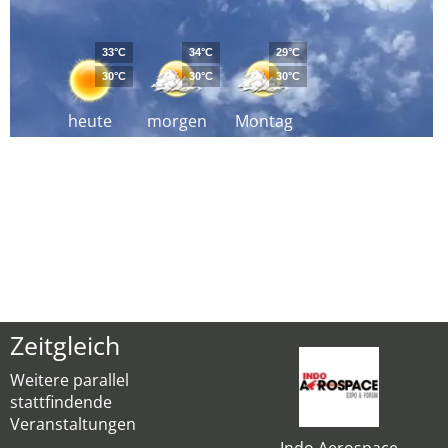
33°C
34°C
29°C
30°C
30°C
30°C
heute
morgen
Montag
Zeitgleich
Weitere parallel
stattfindende
Veranstaltungen