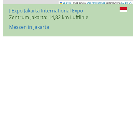
Leaflet
|
Map data ©
OpenStreetMap
contributors,
CC-BY-SA
JIExpo Jakarta International Expo
Zentrum Jakarta: 14,82 km Luftlinie
Messen in Jakarta