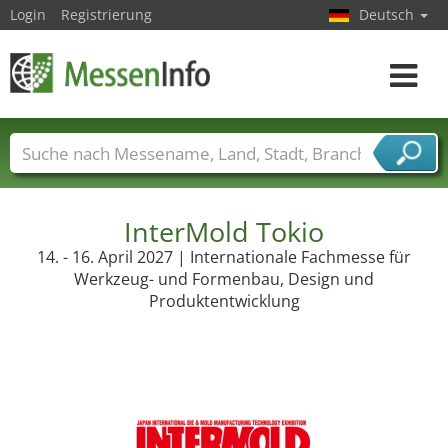
Login
Registrierung
Deutsch
Toggle
navigat
Messenamen
Länder
Städte
Branchen
Dienstleisterbranchen
InterMold Tokio
14. - 16. April 2027 | Internationale Fachmesse für
Werkzeug- und Formenbau, Design und
Produktentwicklung