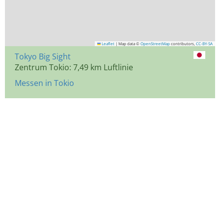
Leaflet
|
Map data ©
OpenStreetMap
contributors,
CC-BY-SA
Tokyo Big Sight
Zentrum Tokio: 7,49 km Luftlinie
Messen in Tokio