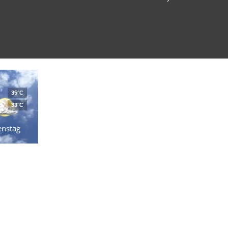
35°C
33°C
enstag