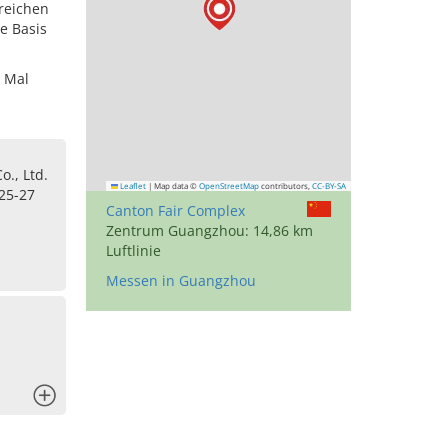
reichen
e Basis
. Mal
o., Ltd.
Leaflet
|
Map data ©
OpenStreetMap
contributors,
CC-BY-SA
25-27
Canton Fair Complex
Zentrum Guangzhou: 14,86 km
Luftlinie
Messen in Guangzhou
x