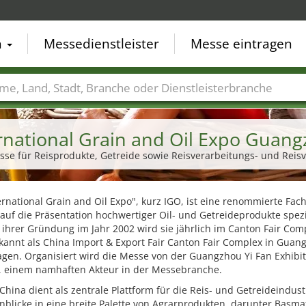
n
Messedienstleister
Messe eintragen
der
Städte
Branchen
Dienstleisterbranchen
rnational Grain and Oil Expo Guan
esse für Reisprodukte, Getreide sowie Reisverarbeitungs- und Rei
ernational Grain and Oil Expo", kurz IGO, ist eine renommierte Fa
 auf die Präsentation hochwertiger Oil- und Getreideprodukte spezi
t ihrer Gründung im Jahr 2002 wird sie jährlich im Canton Fair Com
kannt als China Import & Export Fair Canton Fair Complex in Guan
gen. Organisiert wird die Messe von der Guangzhou Yi Fan Exhibit
d., einem namhaften Akteur in der Messebranche.
China dient als zentrale Plattform für die Reis- und Getreideindus
inblicke in eine breite Palette von Agrarprodukten, darunter Basmat