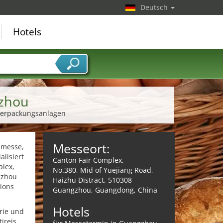
Deutsch
Hotels
gzhou
sverpackungsanlagen
Messeort:
chmesse,
alisiert
Canton Fair Complex,
plex,
No.380, Mid of Yuejiang Road,
gzhou
Haizhu Distract, 510308
ions
Guangzhou, Guangdong, China
Hotels
trie und
ireis,