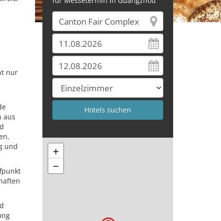
für Messetermin in Guangzhou
ht nur
h
de
n aus
nd
en,
ng und
+
−
ffpunkt
chaften
nd
ung