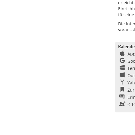
erleicht
Einricht
für eine
Die Inte
voraussi
Kalende
App
Goo
Ter
Out
Yah
Zur
Eri
< 1