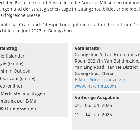
ert den Besuchern und Ausstellern die Anreise. Mit seinen umfang
ungen und der strategischen Lage in Guangzhou bildet er die ideal
 erfolgreiche Messe.
rnational Grain and Oil Expo findet jährlich statt und somit zum 19
chtlich im Juni 2027 in Guangzhou.
reintrag
Veranstalter
Guangzhou Yi Fan Exhibitions C
le Kalender
Room 202,Yin Yan Building,No.
gle (online)
Yan Ling Road,Tian He District
min in Outlook
Guangzhou, China
look.com (online)
E-Mail-Adresse anzeigen
oo (online)
www.ihe-china.com
 Merkliste hinzufügen
Vorherige Ausgaben:
nnerung per E-Mail
04. - 06. Juni 2026
000 Interessenten
12. - 14. Juni 2025