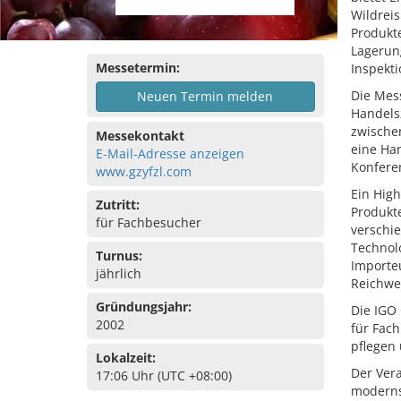
Wildrei
Produkt
Lagerun
Messetermin:
Inspekti
Die Mess
Neuen Termin melden
Handels
zwischen
Messekontakt
eine Ha
E-Mail-Adresse anzeigen
Konfere
www.gzyfzl.com
Ein High
Zutritt:
Produkt
für Fachbesucher
verschi
Technol
Turnus:
Importe
jährlich
Reichwei
Gründungsjahr:
Die IGO 
2002
für Fach
pflegen
Lokalzeit:
Der Ver
17:06 Uhr (UTC +08:00)
moderns