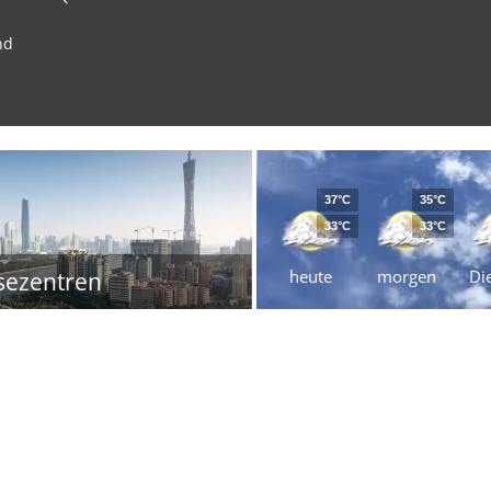
nd
37°C
35°C
33°C
33°C
heute
morgen
Di
sezentren