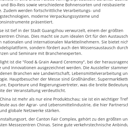
s und Bio-Reis sowie verschiedene Bohnensorten und reisbasierte
e. Zudem werden fortschrittliche Verarbeitungs- und
gstechnologien, moderne Verpackungssysteme und
onsinstrumente präsentiert.
e ist tief in der Stadt Guangzhou verwurzelt, einem der größten
zentren Chinas. Dies macht sie zum idealen Ort für den Austausch
 nationalen und internationalen Marktteilnehmern. Sie bietet nic
ndelsplattform, sondern fördert auch den Wissensaustausch durc
nzen und Seminare mit Branchenexperten.
light ist die "Food & Grain Award Ceremony", bei der herausragen
e und Innovationen ausgezeichnet werden. Die Aussteller stamme
edenen Branchen wie Landwirtschaft, Lebensmittelverarbeitung u
ogie. Hauptbesucher der Messe sind Großhändler, Supermarktkett
ure, Exporteure und Regierungsvertreter, was die breite Bedeutu
te der Veranstaltung verdeutlicht.
China ist mehr als nur eine Produktschau; sie ist ein wichtiger Tre
leute aus der Agrar- und Lebensmittelindustrie, die hier Partners
 und globale Netzwerke stärken.
anstaltungsort, der Canton Fair Complex, gehört zu den größten u
ten Messezentren Chinas. Seine gute verkehrstechnische Anbind