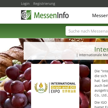
Login
Registrierung
Messe
Messenamen
Län
Inte
| Internationale M
Die "Int
die sich
hat. Sei
auch be
ausgetra
Co., Lt
Die IGO 
bietet E