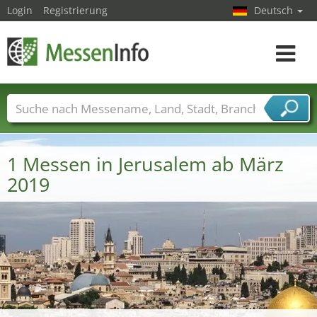
Login
Registrierung
Deutsch
Toggle
navigat
Messenamen
Länder
Städte
Branchen
Dienstleisterbranchen
1 Messen in Jerusalem ab März
2019