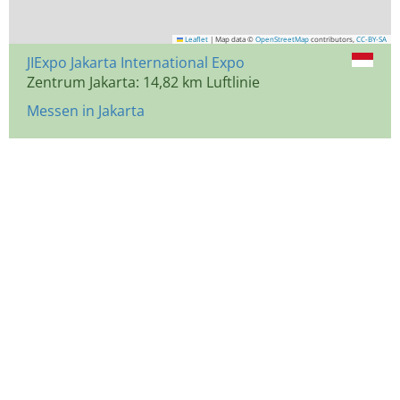
Leaflet
|
Map data ©
OpenStreetMap
contributors,
CC-BY-SA
JIExpo Jakarta International Expo
Zentrum Jakarta: 14,82 km Luftlinie
Messen in Jakarta