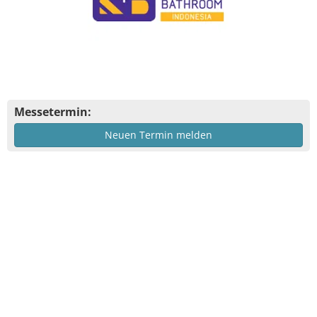
Messetermin:
Neuen Termin melden