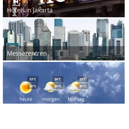
Hotels in Jakarta
Messezentren
33°C
34°C
29°C
30°C
30°C
30°C
heute
morgen
Montag