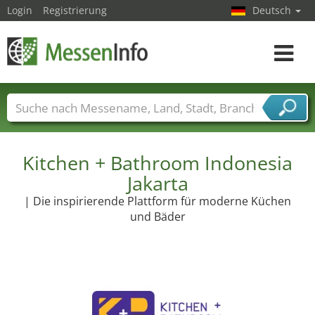
Login
Registrierung
Deutsch
Toggle
navigat
Messenamen
Länder
Städte
Branchen
Dienstleisterbranchen
Kitchen + Bathroom Indonesia
Jakarta
| Die inspirierende Plattform für moderne Küchen
und Bäder