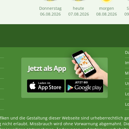
Donnerstag
heute
morgen
06.08.2026
07.08.2026
08.08.2026
09
D
I
M
U
Lo
Lo
fiken und die Gestaltung dieser Webseite sind urheberrechtlich 
 nicht erlaubt. Missbrauch wird ohne Vorwarnung abgemahnt. Di