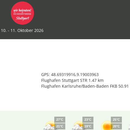
10. - 11. Oktober 2026
GPS: 48.69319916,9.19003963
Flughafen Stuttgart STR 1.47 km
Flughafen Karlsruhe/Baden-Baden FKB 50.91
27°C
23°C
25°C
21°C
19°C
20°C