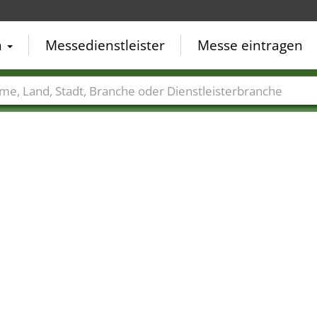
n
Messedienstleister
Messe eintragen
der
Städte
Branchen
Dienstleisterbranchen