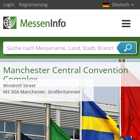
Login
Registrierung
Deutsch
Toggle
navigat
Messenamen
Länder
Städte
Branchen
Dienstleisterbranchen
Manchester Central Convention
Complex
Windmill Street
M2 3GX Manchester, Großbritannien