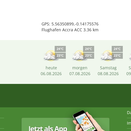
GPS: 5.56350899,-0.14175576
Flughafen Accra ACC 3.36 km
24°C
24°C
24°C
23°C
23°C
23°C
heute
morgen
Samstag
06.08.2026
07.08.2026
08.08.2026
09
D
I