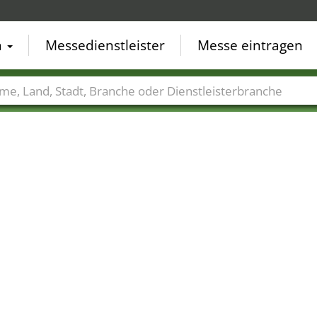
n
Messedienstleister
Messe eintragen
der
Städte
Branchen
Dienstleisterbranchen