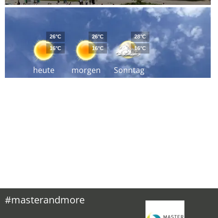
26°C
26°C
28°C
16°C
16°C
16°C
heute
morgen
Sonntag
#masterandmore