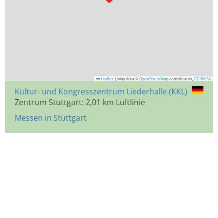
Leaflet
|
Map data ©
OpenStreetMap
contributors,
CC-BY-SA
Kultur- und Kongresszentrum Liederhalle (KKL)
Zentrum Stuttgart: 2,01 km Luftlinie
Messen in Stuttgart