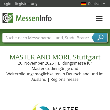
Login
Registrierung
Deutsch
Toggle
navigat
Messenamen
Länder
Städte
Branchen
Dienstleisterbranchen
MASTER AND MORE Stuttgart
20. November 2026 | Bildungsmesse für
Masterstudiengänge und
Weiterbildungsmöglichkeiten in Deutschland und im
Ausland | Regionalmesse