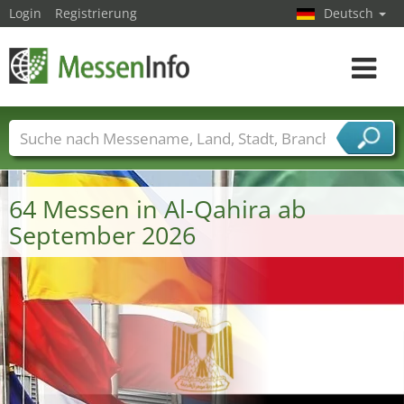
Login
Registrierung
Deutsch
Toggle
navigat
Messenamen
Länder
Städte
Branchen
Dienstleisterbranchen
64 Messen in Al-Qahira ab
September 2026