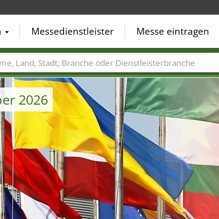
n
Messedienstleister
Messe eintragen
der
Städte
Branchen
Dienstleisterbranchen
er 2026