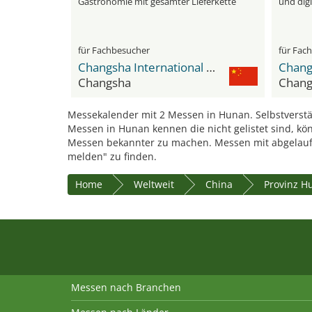
Gastronomie mit gesamter Lieferkette
und digi
für Fachbesucher
für Fac
Changsha International Convention & Exhibition Centre
Changsha
Chang
Messekalender mit 2 Messen in Hunan. Selbstverstä
Messen in Hunan kennen die nicht gelistet sind, kö
Messen bekannter zu machen. Messen mit abgelauf
melden" zu finden.
Home
Weltweit
China
Provinz H
Messen nach Branchen