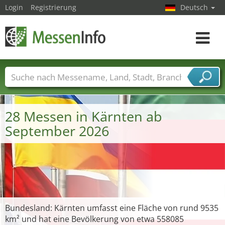
Login
Registrierung
Deutsch
Toggle
navigat
Messenamen
Länder
Städte
Branchen
Dienstleisterbranchen
28 Messen in Kärnten ab
September 2026
Bundesland: Kärnten umfasst eine Fläche von rund 9535
km² und hat eine Bevölkerung von etwa 558085