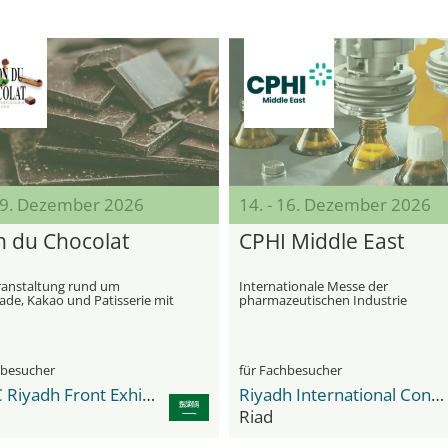
 09. Dezember 2026
14. - 16. Dezember 2026
n du Chocolat
CPHI Middle East
anstaltung rund um
Internationale Messe der
ade, Kakao und Patisserie mit
pharmazeutischen Industrie
s‑ und Fachprogramm
hbesucher
für Fachbesucher
RFECC Riyadh Front Exhibition & Conference Center
Riyadh International Convention & Exhibition Center Malham
Riad