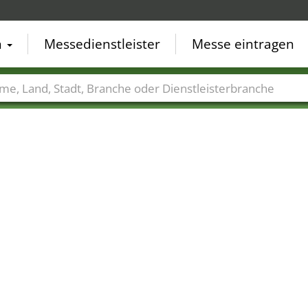
n
Messedienstleister
Messe eintragen
der
Städte
Branchen
Dienstleisterbranchen