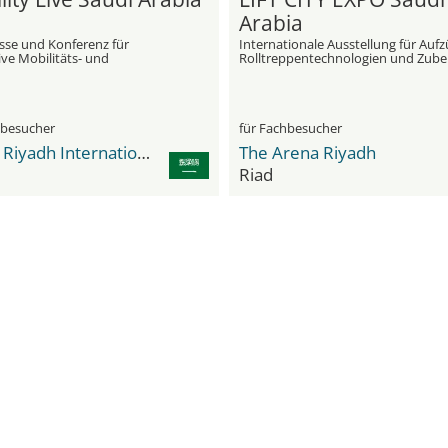
Arabia
se und Konferenz für
Internationale Ausstellung für Aufz
ve Mobilitäts- und
Rolltreppentechnologien und Zub
stechnologien
hbesucher
für Fachbesucher
RICEC Riyadh International Convention & Exhibition Center
The Arena Riyadh
Riad