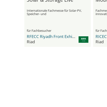
Internationale Fachmesse für Solar-PV,
Fachmes
Speicher- und
innovati
Komplementärtechnologien
Verkehr
für Fachbesucher
für Fac
RFECC Riyadh Front Exhibition & Conference Center
Riad
Riad