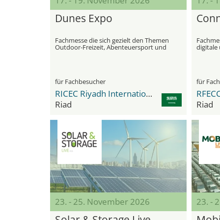
17. - 19. November 2026
17. -
Dunes Expo
Conn
Fachmesse die sich gezielt den Themen
Fachme
Outdoor-Freizeit, Abenteuersport und
digital
Abenteuertourismus widmet
Infrastr
für Fachbesucher
für Fac
RICEC Riyadh International Convention & Exhibition Center
Riad
Riad
23. - 25. November 2026
23. -
Solar & Storage Live
Mobil