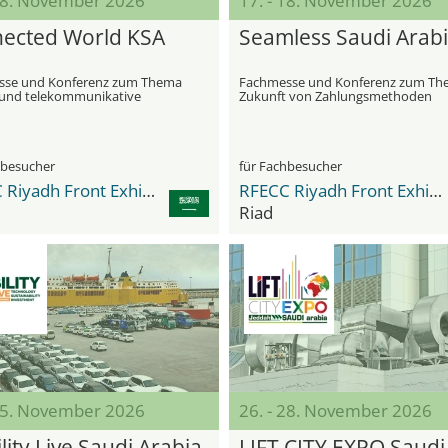
 18. November 2026
17. - 18. November 2026
ected World KSA
Seamless Saudi Arab
sse und Konferenz zum Thema
Fachmesse und Konferenz zum T
e und telekommunikative
Zukunft von Zahlungsmethoden
uktur
Fintech und E-Commerce
hbesucher
für Fachbesucher
RFECC Riyadh Front Exhibition & Conference Center
RFECC Riyadh Front Exhibition & Conference Center
Riad
 25. November 2026
26. - 28. November 2026
ity Live Saudi Arabia
LIFT CITY EXPO Saudi