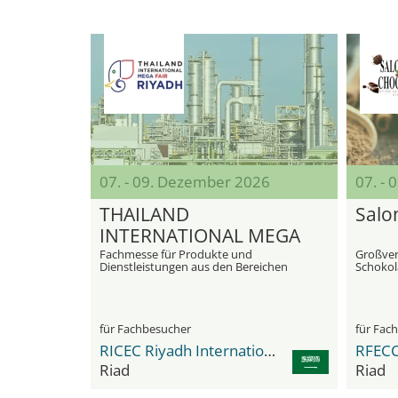
07. - 09. Dezember 2026
07. -
THAILAND
Salo
INTERNATIONAL MEGA
FAIR
Fachmesse für Produkte und
Großver
Dienstleistungen aus den Bereichen
Schokol
Agrar, Energie, Robotik, Bautechnik,
Erlebni
Immobilien, Lebensmittel, Tourismus
sowie Gesundheit und Wellness
für Fachbesucher
für Fac
RICEC Riyadh International Convention & Exhibition Center
Riad
Riad