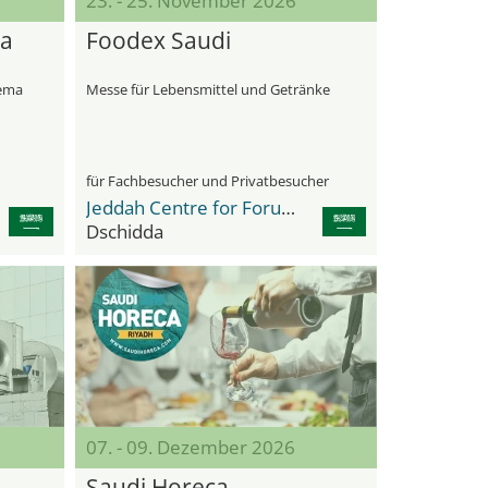
23. - 25. November 2026
ia
Foodex Saudi
hema
Messe für Lebensmittel und Getränke
für Fachbesucher und Privatbesucher
Jeddah Centre for Forums & Events
Dschidda
07. - 09. Dezember 2026
Saudi Horeca